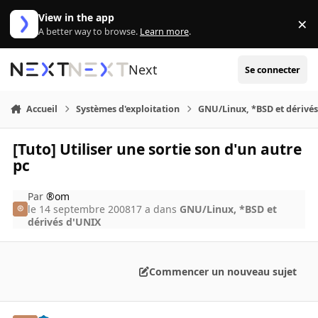
Aller au contenu
View in the app
×
Di
A better way to browse.
Learn more
.
Next
Se connecter
Accueil
Systèmes d'exploitation
GNU/Linux, *BSD et dérivé
[Tuto] Utiliser une sortie son d'un autre
pc
Par
®om
le 14 septembre 2008
17 a
dans
GNU/Linux, *BSD et
dérivés d'UNIX
Commencer un nouveau sujet