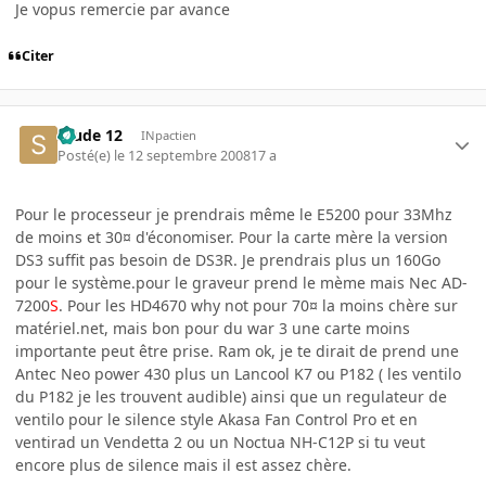
Je vopus remercie par avance
Citer
Stude 12
INpactien
Posté(e)
le 12 septembre 2008
17 a
Pour le processeur je prendrais même le E5200 pour 33Mhz
de moins et 30¤ d'économiser. Pour la carte mère la version
DS3 suffit pas besoin de DS3R. Je prendrais plus un 160Go
pour le système.pour le graveur prend le mème mais Nec AD-
7200
S
. Pour les HD4670 why not pour 70¤ la moins chère sur
matériel.net, mais bon pour du war 3 une carte moins
importante peut être prise. Ram ok, je te dirait de prend une
Antec Neo power 430 plus un Lancool K7 ou P182 ( les ventilo
du P182 je les trouvent audible) ainsi que un regulateur de
ventilo pour le silence style Akasa Fan Control Pro et en
ventirad un Vendetta 2 ou un Noctua NH-C12P si tu veut
encore plus de silence mais il est assez chère.