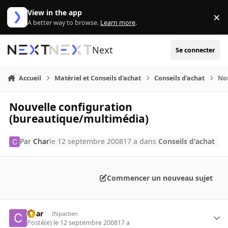
Aller au contenu
View in the app
×
Di
A better way to browse.
Learn more
.
Next
Se connecter
Accueil
Matériel et Conseils d'achat
Conseils d'achat
No
Nouvelle configuration
(bureautique/multimédia)
Par
Char
le 12 septembre 2008
17 a
dans
Conseils d'achat
Commencer un nouveau sujet
Char
INpactien
Posté(e)
le 12 septembre 2008
17 a