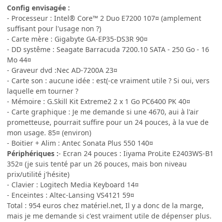
Config envisagée :
- Processeur : Intel® Core™ 2 Duo E7200 107¤ (amplement
suffisant pour l'usage non ?)
- Carte mère : Gigabyte GA-EP35-DS3R 90¤
- DD systême : Seagate Barracuda 7200.10 SATA - 250 Go - 16
Mo 44¤
- Graveur dvd :Nec AD-7200A 23¤
- Carte son : aucune idée : est(-ce vraiment utile ? Si oui, vers
laquelle em tourner ?
- Mémoire : G.Skill Kit Extreme2 2 x 1 Go PC6400 PK 40¤
- Carte graphique : Je me demande si une 4670, aui à l'air
prometteuse, pourrait suffire pour un 24 pouces, à la vue de
mon usage. 85¤ (environ)
- Boitier + Alim : Antec Sonata Plus 550 140¤
Périphériques :
- Ecran 24 pouces : Iiyama ProLite E2403WS-B1
352¤ (je suis tenté par un 26 pouces, mais bon niveau
prix/utilité j'hésite)
- Clavier : Logitech Media Keyboard 14¤
- Enceintes : Altec-Lansing VS4121 59¤
Total : 954 euros chez matériel.net, Il y a donc de la marge,
mais je me demande si c'est vraiment utile de dépenser plus.