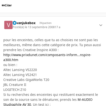
Citer
vavanjukebox
INpactien
Posté(e)
le 13 septembre 2008
17 a
pour les enceintes, celles que tu as choisies ne sont pas les
meilleures, même dans cette catégorie de prix. Tu peux aussi
prendre les Creative Inspire A300 :
http://www.prixdunet.com/composants-inform...nspire-
a300.htm
ou bien :
Altec Lansing VS2220
Altec Lansing VS2421
Creative Labs GigaWorks T20
JBL Creature II
LOGITECH Z10
Si tu recherches des enceintes qui restituent exactement le
son de la source sans le dénaturer, prends les
M-AUDIO
Studiophile AV 30
. Un test ici :