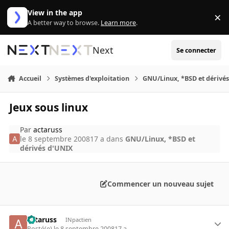
Aller au contenu
View in the app
×
Di
A better way to browse.
Learn more
.
Next
Se connecter
Accueil
Systèmes d'exploitation
GNU/Linux, *BSD et dérivé
Jeux sous linux
Par
actaruss
le 8 septembre 2008
17 a
dans
GNU/Linux, *BSD et
dérivés d'UNIX
Commencer un nouveau sujet
actaruss
INpactien
Posté(e)
le 8 septembre 2008
17 a