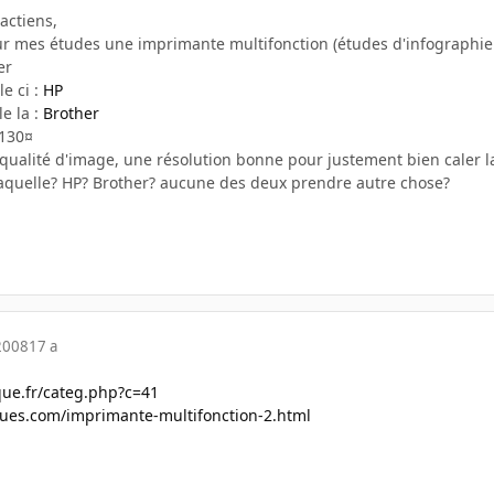
actiens,
ur mes études une imprimante multifonction (études d'infographie
er
le ci :
HP
le la :
Brother
 130¤
qualité d'image, une résolution bonne pour justement bien caler la
laquelle? HP? Brother? aucune des deux prendre autre chose?
2008
17 a
ue.fr/categ.php?c=41
ues.com/imprimante-multifonction-2.html