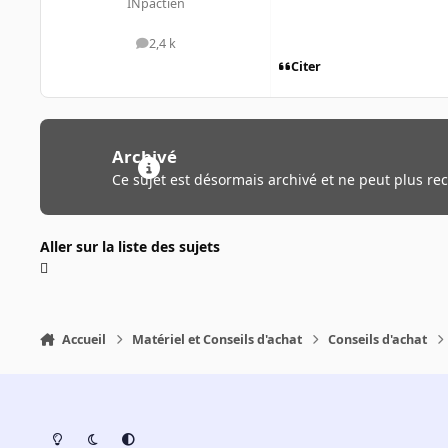
INpactien
2,4 k
messages
Citer
Archivé
Ce sujet est désormais archivé et ne peut plus re
Aller sur la liste des sujets
Accueil
Matériel et Conseils d'achat
Conseils d'achat
Light Mode
Dark Mode
System Preference