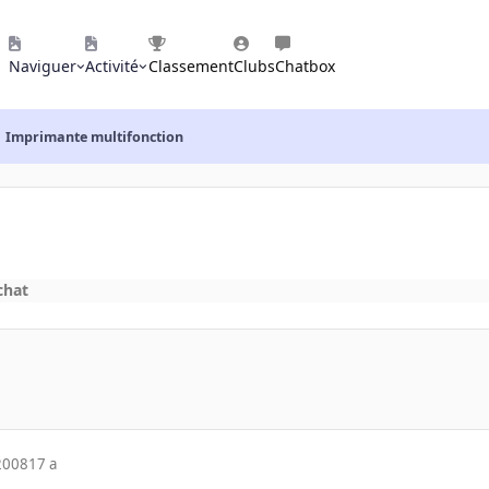
Naviguer
Activité
Classement
Clubs
Chatbox
Imprimante multifonction
chat
2008
17 a