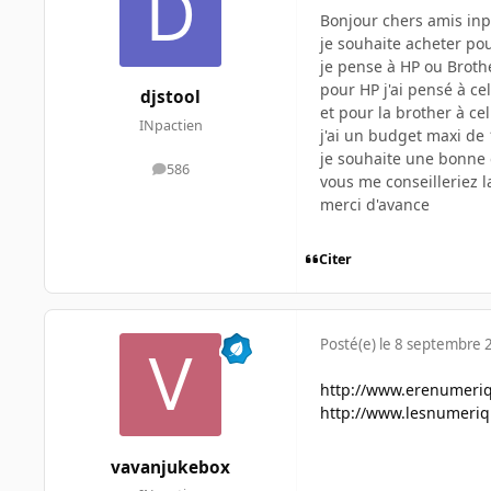
Bonjour chers amis inp
je souhaite acheter po
je pense à HP ou Broth
pour HP j'ai pensé à cel
djstool
et pour la brother à cel
INpactien
j'ai un budget maxi de
je souhaite une bonne 
586
messages
vous me conseilleriez 
merci d'avance
Citer
Posté(e)
le 8 septembre 
http://www.erenumeriq
http://www.lesnumeriq
vavanjukebox