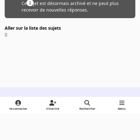
Ce sujet est désormais archivé et ne peut plus
recevoir de nouvelles réponses.
Aller sur la liste des sujets
Light Mode
Dark Mode
System Preference
Se connecter
S’inscrire
Rechercher
Menu
Langue
Cookies
Powered by
Invision Community