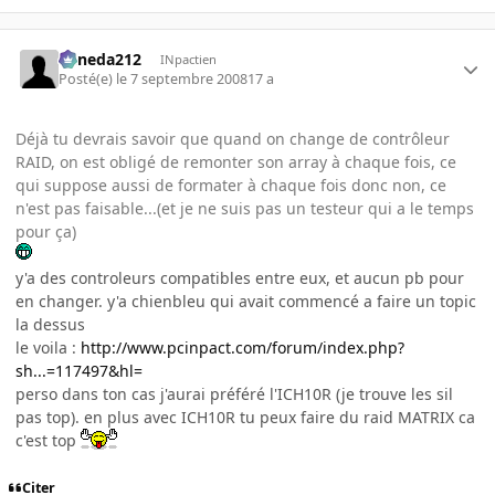
keneda212
INpactien
Posté(e)
le 7 septembre 2008
17 a
Déjà tu devrais savoir que quand on change de contrôleur
RAID, on est obligé de remonter son array à chaque fois, ce
qui suppose aussi de formater à chaque fois donc non, ce
n'est pas faisable...(et je ne suis pas un testeur qui a le temps
pour ça)
y'a des controleurs compatibles entre eux, et aucun pb pour
en changer. y'a chienbleu qui avait commencé a faire un topic
la dessus
le voila :
http://www.pcinpact.com/forum/index.php?
sh...=117497&hl=
perso dans ton cas j'aurai préféré l'ICH10R (je trouve les sil
pas top). en plus avec ICH10R tu peux faire du raid MATRIX ca
c'est top
Citer