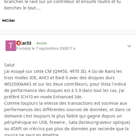
branches le raid sur un contrôleur et ensuite l'autre et tu
benches le tout....
Citer
tatar33
Ancien
Posté(e)
le 7 septembre 2008
17 a
Salut
j'ai essayé sur cette CM (Q9450, 4970 3D, 4 Go de Ram) les
trois modes IDE, AHCI et Raid 0 avec des disques durs
WD2500AAKS et sur les deux contrôleurs, pour Vista l'indice
de performance des disques est à 5.9 dans tout les cas. J'ai
préféré ICH10 en mode Enhanced Ide.
Comme toujours la vitesse des transactions est soumise aux
performances des différentes sources de données, et dans ce
domaine c'est toujours le plus faible qui gagne depuis un
périphérique en USB, firewire , Sata (lecteur/graveur optique)
ou ATAPI on n'écrira pas plus de données par seconde que la
source ne peut en émettre.