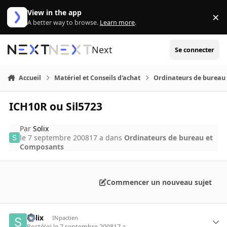
Aller au contenu
View in the app
×
Di
A better way to browse.
Learn more
.
Next
Se connecter
Accueil
Matériel et Conseils d'achat
Ordinateurs de bureau
ICH10R ou Sil5723
Par
Solix
le 7 septembre 2008
17 a
dans
Ordinateurs de bureau et
Composants
Commencer un nouveau sujet
Solix
INpactien
Posté(e)
le 7 septembre 2008
17 a