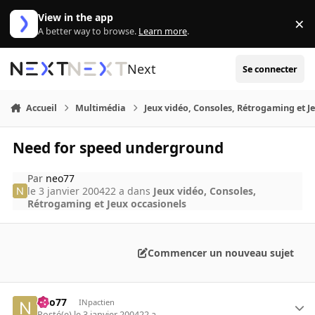
Aller au contenu
View in the app
×
Di
A better way to browse.
Learn more
.
Next
Se connecter
Accueil
Multimédia
Jeux vidéo, Consoles, Rétrogaming et J
Need for speed underground
Par
neo77
le 3 janvier 2004
22 a
dans
Jeux vidéo, Consoles,
Rétrogaming et Jeux occasionels
Commencer un nouveau sujet
neo77
INpactien
Posté(e)
le 3 janvier 2004
22 a