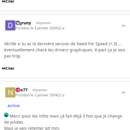
Citer
djgruny
INpactien
Posté(e)
le 3 janvier 2004
22 a
Vérifie si tu as la dernière version de Need For Speed (1.3) ...
éventuellement check tes drivers graphiques. A part ça je vois
pas trop.
Citer
neo77
INpactien
Posté(e)
le 3 janvier 2004
22 a
AUTEUR
Merci pour les infos mais çà fait déjà 3 fois que je change
de pilotes.
Mais je vais retenter qd mm.