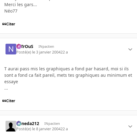
Merci les gars...
Néo77
Citer
NiTrOuS
INpactien
Posté(e)
le 3 janvier 2004
22 a
T aurai pass mis les graphiques a fond par hasard, moi si ils
sont a fond ca fait pareil, mets tes graphiques au minimum et
essaye
...
Citer
keneda212
INpactien
Posté(e)
le 8 janvier 2004
22 a