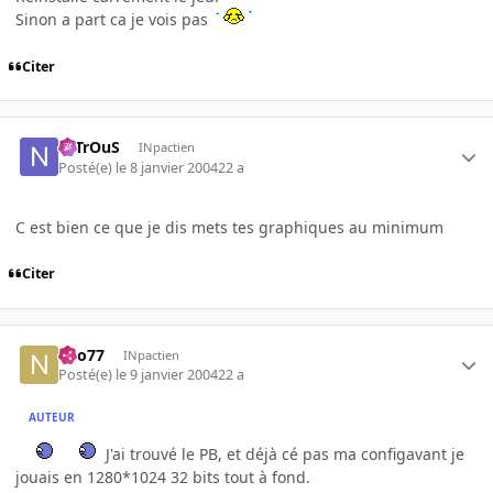
Sinon a part ca je vois pas
Citer
NiTrOuS
INpactien
Posté(e)
le 8 janvier 2004
22 a
C est bien ce que je dis mets tes graphiques au minimum
Citer
neo77
INpactien
Posté(e)
le 9 janvier 2004
22 a
AUTEUR
J'ai trouvé le PB, et déjà cé pas ma configavant je
jouais en 1280*1024 32 bits tout à fond.