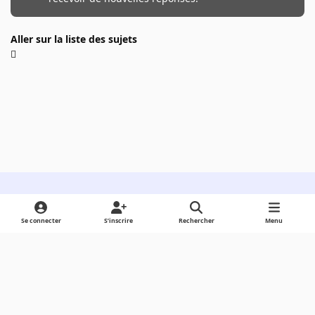
Aller sur la liste des sujets
Light Mode
Dark Mode
System Preference
Se connecter
S’inscrire
Rechercher
Menu
Langue
Cookies
Powered by
Invision Community