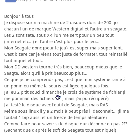
Bonjour à tous
Je dispose sur ma machine de 2 disques durs de 200 go
chacun l'un de marque Western digital et l'autre un seagate.
Les 2 sont sata, sous XP, l'un me sert pour un peu tout
(internet etc...) et l'autre c'est plus pour le jeu...
Mon Seagate donc (pour le jeu), est super mais super lent.
C'est bizare car je viens tout juste de formater, tout reinstallé
tout niquel et tout...
Mon DD western tourne très bien, beaucoup mieux que le
Seagte, alors qu'il à prit beaucoup plus...
Ce que je ne comprends pas, c'est que mon systéme rame à
un ponin ou même la souris est figée quelques fois.
J'ai eu 2 p'tit souci dimanche je crois de système de fichier (il
me pommait des fichiers
, mais j'ai pu récupéré)
J'ai testé le disque avec l'outil de Seagate, mais RAS
Même sous linux il y a 2 mois à peut près il déconnait... (il me
foutait 1 bip aussi et un freeze de temps aléatoire)
Comme faire pour savoir si le disque dur déconne ou pas ???
(Sachant que d'après le soft de Seagate tout est niquel)