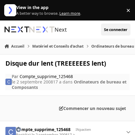
Aller au contenu
View in the app
×
Di
A better way to browse.
Learn more
.
Next
Se connecter
Accueil
Matériel et Conseils d'achat
Ordinateurs de bureau
Disque dur lent (TREEEEEES lent)
Par
Compte_supprime_125468
le 2 septembre 2008
17 a
dans
Ordinateurs de bureau et
Composants
Commencer un nouveau sujet
Compte_supprime_125468
INpactien
Posté(e)
le 2 septembre 2008
17 a