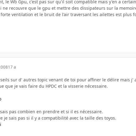
ent, le Wb Gpu, c'est pas sur qu'il soit compatible mais y'en a certa
i ne recouvre que le gpu et mettre des dissipateurs sur la memoire
rte ventilation et le bruit de l'air traversant les ailettes est plus fo
2008
17 a
seils sur d' autres topic venant de toi pour affiner le délire mais j'
 vue que je vais faire du HPDC et la visserie nécessaire.
o
 sais pas combien en prendre et si il es nécessaire.
 je sais pas si il y a compatibilité avec la taille des toyos.
i