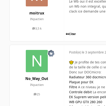
Le Wb oui il est excell
un Wb non integral, qu
clack ice demande une fo
moitrux
INpactien
3,5 k
messages
Citer
Posté(e)
le 3 septembre 
Je profite de tes con
de la taille de celle ci
Donc sur DOCmicro:
Radiateur 360 docmicr
No_Way_Out
Plaque pour EK
INpactien
Filtre
A ce niveau je ne
Controle debit
La encore
25
messages
EK Suprem version peX
WB GPU GTX 280 260