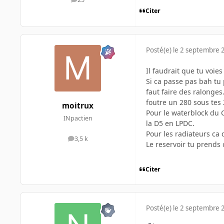
messages
Citer
Posté(e)
le 2 septembre 
Il faudrait que tu voies
Si ca passe pas bah tu 
faut faire des ralonge
foutre un 280 sous tes
moitrux
Pour le waterblock du 
INpactien
la D5 en LPDC.
Pour les radiateurs ca 
3,5 k
messages
Le reservoir tu prends 
Citer
Posté(e)
le 2 septembre 