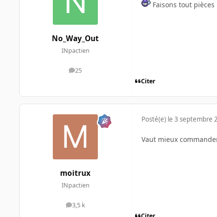
Faisons tout pièces 
No_Way_Out
INpactien
25
messages
Citer
Posté(e)
le 3 septembre 
Vaut mieux commander 
moitrux
INpactien
3,5 k
messages
Citer