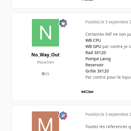
Posté(e)
le 3 septembre 
Certaines Réf ne son pa
WB CPU
WB GPU
par contre je s
Rad 3X120
No_Way_Out
Pompe Laing
INpactien
Reservoir
Grille 3X120
25
messages
Par contre pour le liqui
Citer
Posté(e)
le 3 septembre 
Toutes les references 