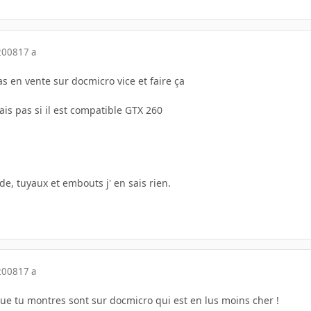
2008
17 a
s en vente sur docmicro vice et faire ça
ais pas si il est compatible GTX 260
de, tuyaux et embouts j' en sais rien.
2008
17 a
que tu montres sont sur docmicro qui est en lus moins cher !