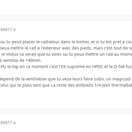
2008
17 a
 ou tu peux placer le radiateur dans le boitier, et si tu est pret a co
peux mettre le rad a l'exterieur avec des pieds, mais c'est tout de 
s. le mieux ca serait que tu voies ou tu peux mettre un rad au moin
 2 ventilos de 140mm.
CPU le top en ce moment c'est l'EK supreme en HPDC et le D-Tek fu
depend de la ventilation que tu veux leurs faire subir, un magicool 
celui qui te plais tant que ca reste des embouts 1/4 (exit thermaltak
2008
17 a