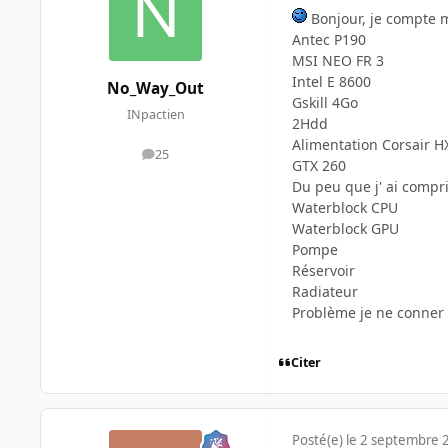
Bonjour, je compte m
Antec P190
MSI NEO FR 3
Intel E 8600
No_Way_Out
Gskill 4Go
INpactien
2Hdd
Alimentation Corsair 
25
messages
GTX 260
Du peu que j' ai compri
Waterblock CPU
Waterblock GPU
Pompe
Réservoir
Radiateur
Problème je ne conner
Citer
Posté(e)
le 2 septembre 