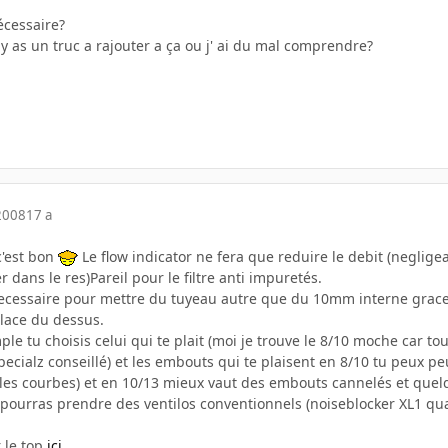
h
cessaire?
 y as un truc a rajouter a ça ou j' ai du mal comprendre?
2008
17 a
c'est bon
Le flow indicator ne fera que reduire le debit (negligea
r dans le res)Pareil pour le filtre anti impuretés.
necessaire pour mettre du tuyeau autre que du 10mm interne grace a
place du dessus.
ple tu choisis celui qui te plait (moi je trouve le 8/10 moche car t
ecialz conseillé) et les embouts qui te plaisent en 8/10 tu peux p
lles courbes) et en 10/13 mieux vaut des embouts cannelés et quel
u pourras prendre des ventilos conventionnels (noiseblocker XL1 qua
r le top
ici