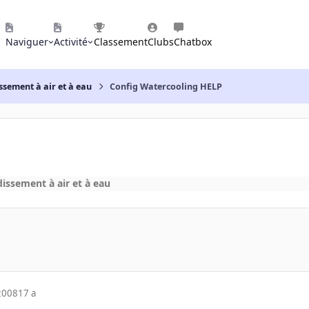
Naviguer
Activité
Classement
Clubs
Chatbox
ssement à air et à eau
Config Watercooling HELP
dissement à air et à eau
2008
17 a