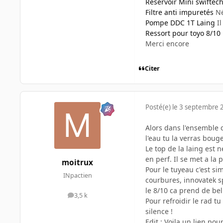
Réservoir Mini swiftec
Filtre anti impuretés
Né
Pompe DDC 1T Laing
Il
Ressort pour toyo 8/10
Merci encore
Citer
Posté(e)
le 3 septembre 
Alors dans l'ensemble 
l'eau tu la verras bouge
Le top de la laing est 
en perf. Il se met a la 
moitrux
Pour le tuyeau c'est sim
INpactien
courbures, innovatek sp
le 8/10 ca prend de be
3,5 k
messages
Pour refroidir le rad t
silence !
Edit : Voila un lien pou