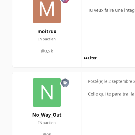
Tu veux faire une integ
moitrux
INpactien
3,5 k
messages
Citer
Posté(e)
le 2 septembre 
Celle qui te paraitrai 
No_Way_Out
INpactien
25