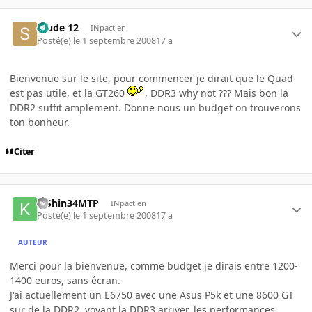
Stude 12
INpactien
Posté(e)
le 1 septembre 2008
17 a
Bienvenue sur le site, pour commencer je dirait que le Quad
est pas utile, et la GT260
, DDR3 why not ??? Mais bon la
DDR2 suffit amplement. Donne nous un budget on trouverons
ton bonheur.
Citer
KiShin34MTP
INpactien
Posté(e)
le 1 septembre 2008
17 a
AUTEUR
Merci pour la bienvenue, comme budget je dirais entre 1200-
1400 euros, sans écran.
J'ai actuellement un E6750 avec une Asus P5k et une 8600 GT
sur de la DDR2, voyant la DDR3 arriver, les performances