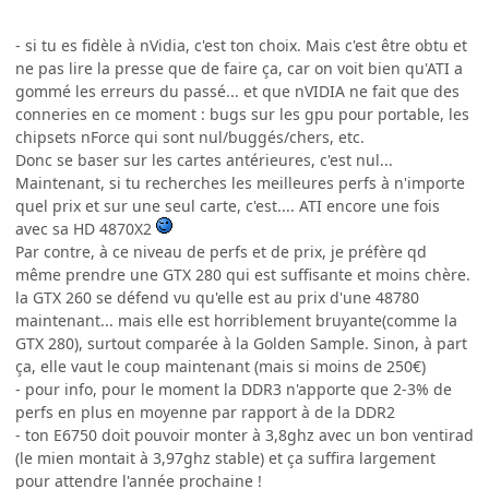
- si tu es fidèle à nVidia, c'est ton choix. Mais c'est être obtu et
ne pas lire la presse que de faire ça, car on voit bien qu'ATI a
gommé les erreurs du passé... et que nVIDIA ne fait que des
conneries en ce moment : bugs sur les gpu pour portable, les
chipsets nForce qui sont nul/buggés/chers, etc.
Donc se baser sur les cartes antérieures, c'est nul...
Maintenant, si tu recherches les meilleures perfs à n'importe
quel prix et sur une seul carte, c'est.... ATI encore une fois
avec sa HD 4870X2
Par contre, à ce niveau de perfs et de prix, je préfère qd
même prendre une GTX 280 qui est suffisante et moins chère.
la GTX 260 se défend vu qu'elle est au prix d'une 48780
maintenant... mais elle est horriblement bruyante(comme la
GTX 280), surtout comparée à la Golden Sample. Sinon, à part
ça, elle vaut le coup maintenant (mais si moins de 250€)
- pour info, pour le moment la DDR3 n'apporte que 2-3% de
perfs en plus en moyenne par rapport à de la DDR2
- ton E6750 doit pouvoir monter à 3,8ghz avec un bon ventirad
(le mien montait à 3,97ghz stable) et ça suffira largement
pour attendre l'année prochaine !