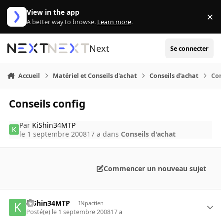
Aller au contenu
View in the app
×
Di
A better way to browse.
Learn more
.
Next
Se connecter
Accueil
Matériel et Conseils d'achat
Conseils d'achat
Con
Conseils config
Par
KiShin34MTP
le 1 septembre 2008
17 a
dans
Conseils d'achat
Commencer un nouveau sujet
KiShin34MTP
INpactien
Posté(e)
le 1 septembre 2008
17 a