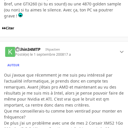
Bref, une GTX260 (si tu es sourd) ou une 4870 golden sample
(ou non) si tu aimes le silence. Avec ça, ton PC va poutrer
grave !
Citer
KiShin34MTP
INpactien
Posté(e)
le 1 septembre 2008
17 a
AUTEUR
Oui j'avoue que récemment je me suis peu intéressé par
l'actualité informatique, je prends donc en compte tes
remarques. Avant j'étais pro AMD et maintenant au vu des
résultats je me suis mis à Intel, alors je pense pouvoir faire de
même pour Nvidia et ATI. C'est vrai que le bruit est qm
important, ca rentre donc dans mes critères.
Que me conseillerais-tu comme bon ventirad pour monter en
fréquence?
De plus j'ai un problème avec une de mes 2 Corsair XMS2 1Go