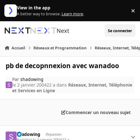
Aller au contenu
View in the app
×
Di
A better way to browse.
Learn more
.
Next
Se connecter
Accueil
Réseaux et Programmation
Réseaux, Internet, Télé
pb de decopnnexion avec wanadoo
Par
shadowing
le 2 janvier 2004
22 a
dans
Réseaux, Internet, Téléphonie
et Services en Ligne
Commencer un nouveau sujet
shadowing
INpactien
Posté(e)
le 2 janvier 2004
22 a