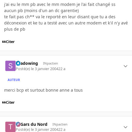
j'ai eu le mm pb avec le mm modem je l'ai fait changé ss
aucun pb (moins d'un an dc garentie)
te fait pas ch** va le reporté en leur disant que tu a des
déconexion et ke tu a testé avec un autre modem et k'il n'y avé
plus de pb
Citer
shadowing
INpactien
Posté(e)
le 3 janvier 2004
22 a
AUTEUR
merci bcp et surtout bonne anne a tous
Citer
Ti Gars du Nord
INpactien
Posté(e)
le 3 janvier 2004
22 a