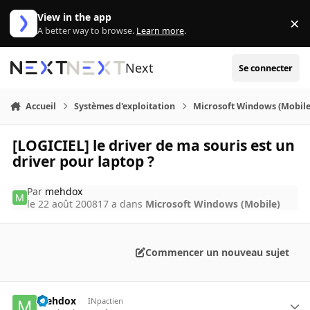
Aller au contenu
View in the app
×
Di
A better way to browse.
Learn more
.
Next
Se connecter
Accueil
Systèmes d'exploitation
Microsoft Windows (Mobile
[LOGICIEL] le driver de ma souris est un
driver pour laptop ?
Par
mehdox
le 22 août 2008
17 a
dans
Microsoft Windows (Mobile)
Commencer un nouveau sujet
mehdox
INpactien