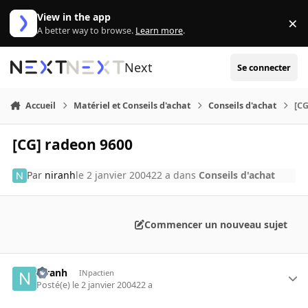
Aller au contenu
View in the app
×
Di
A better way to browse.
Learn more
.
Next
Se connecter
Accueil
Matériel et Conseils d'achat
Conseils d'achat
[CG
[CG] radeon 9600
Par
niranh
le 2 janvier 2004
22 a
dans
Conseils d'achat
Commencer un nouveau sujet
niranh
INpactien
Posté(e)
le 2 janvier 2004
22 a