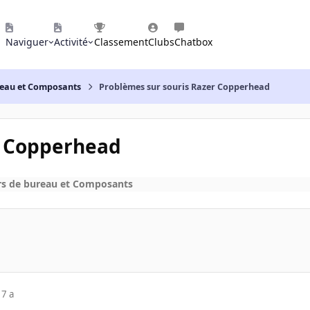
Naviguer
Activité
Classement
Clubs
Chatbox
reau et Composants
Problèmes sur souris Razer Copperhead
r Copperhead
rs de bureau et Composants
17 a