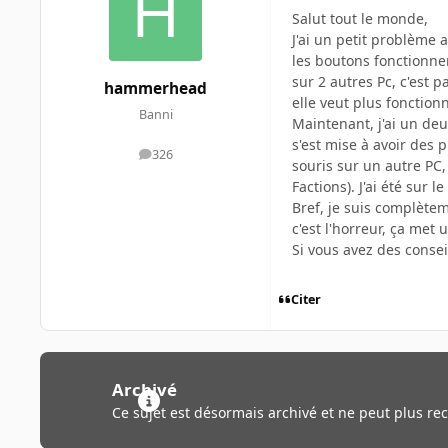
Salut tout le monde,
J'ai un petit problème a
les boutons fonctionnent
sur 2 autres Pc, c'est pa
hammerhead
elle veut plus fonction
Banni
Maintenant, j'ai un de
s'est mise à avoir des p
326
messages
souris sur un autre PC,
Factions). J'ai été sur l
Bref, je suis complètem
c'est l'horreur, ça met
Si vous avez des consei
Citer
Archivé
Ce sujet est désormais archivé et ne peut plus re