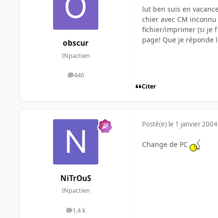
lut ben suis en vacanc
chier avec CM inconnu p
fichier/imprimer (si je
page! Que je réponde l'
obscur
INpactien
440
messages
Citer
Posté(e)
le 1 janvier 2004
Change de PC
NiTrOuS
INpactien
1,4 k
messages