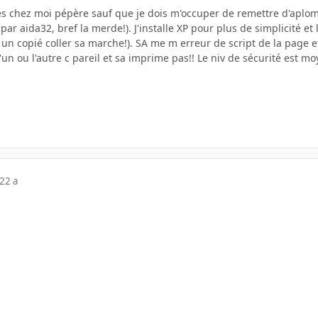
es chez moi pépère sauf que je dois m'occuper de remettre d'aplomb
ar aida32, bref la merde!). J'installe XP pour plus de simplicité et
 f un copié coller sa marche!). SA me m erreur de script de la page e
un ou l'autre c pareil et sa imprime pas!! Le niv de sécurité est m
22 a