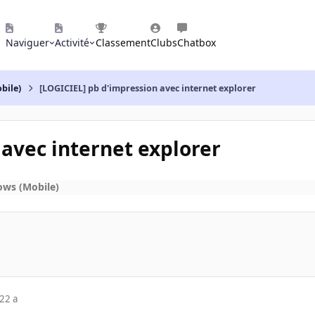
Naviguer
Activité
Classement
Clubs
Chatbox
bile)
[LOGICIEL] pb d'impression avec internet explorer
 avec internet explorer
ows (Mobile)
22 a