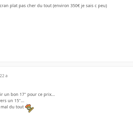
cran plat pas cher du tout (environ 350€ je sais c peu)
22 a
oir un bon 17" pour ce prix...
ers un 15"...
mal du tout