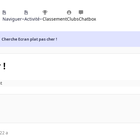
Naviguer
Activité
Classement
Clubs
Chatbox
Cherche Ecran plat pas cher !
 !
t
22 a