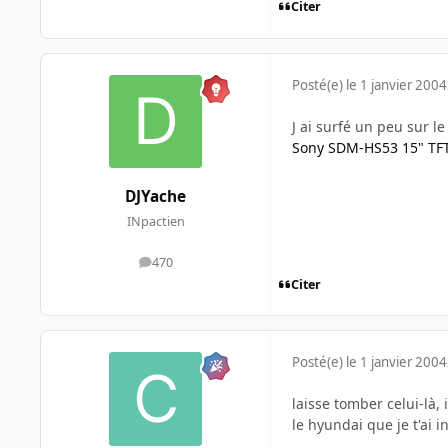
Citer
Posté(e)
le 1 janvier 2004
J ai surfé un peu sur le
Sony SDM-HS53 15" TF
DJYache
INpactien
470
messages
Citer
Posté(e)
le 1 janvier 2004
laisse tomber celui-là, 
le hyundai que je t'ai 