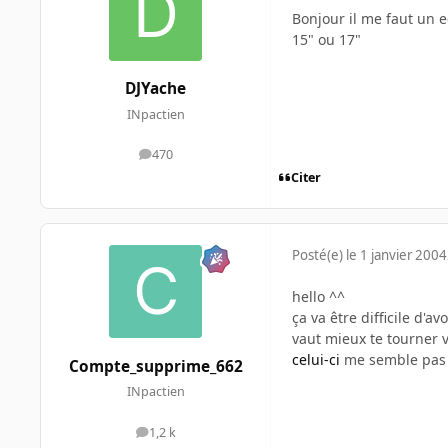
Bonjour il me faut un e
15" ou 17"
DJYache
INpactien
470
messages
Citer
Posté(e)
le 1 janvier 2004
hello ^^
ça va être difficile d'av
vaut mieux te tourner v
celui-ci
me semble pas 
Compte_supprime_662
INpactien
1,2 k
messages