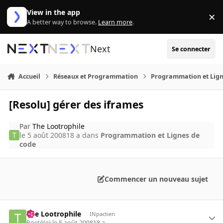
Aller au contenu
View in the app
×
Di
A better way to browse.
Learn more
.
Next
Se connecter
Accueil
Réseaux et Programmation
Programmation et Lign
[Resolu] gérer des iframes
Par
The Lootrophile
le 5 août 2008
18 a
dans
Programmation et Lignes de
code
Commencer un nouveau sujet
The Lootrophile
INpactien
Posté(e)
le 5 août 2008
18 a