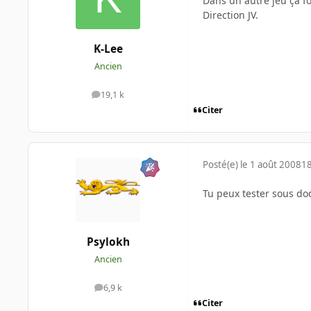
Dans un autre jeu ça fo
Direction JV.
K-Lee
Ancien
19,1 k
messages
Citer
Posté(e)
le 1 août 2008
18
Tu peux tester sous do
Psylokh
Ancien
6,9 k
messages
Citer