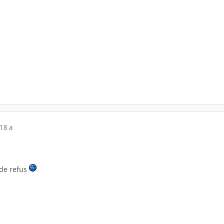
18 a
 de refus