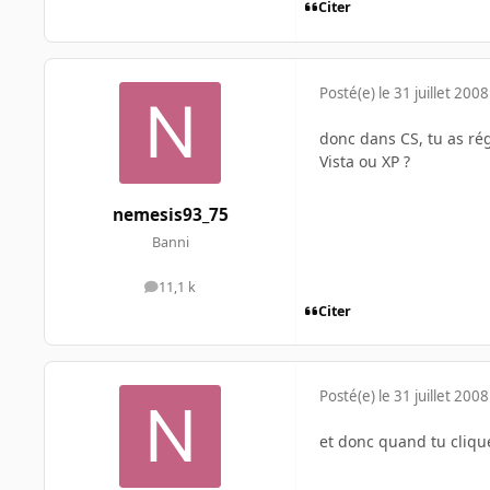
Citer
Posté(e)
le 31 juillet 2008
donc dans CS, tu as rég
Vista ou XP ?
nemesis93_75
Banni
11,1 k
messages
Citer
Posté(e)
le 31 juillet 2008
et donc quand tu clique