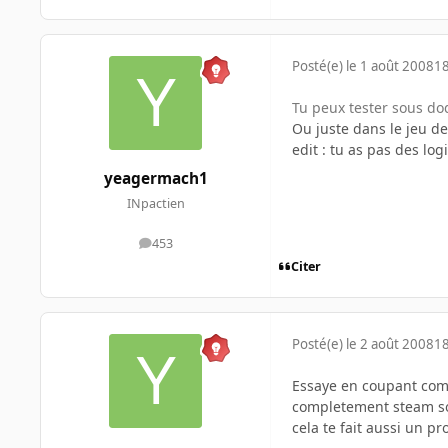
Posté(e)
le 1 août 2008
18
Tu peux tester sous do
Ou juste dans le jeu de 
edit : tu as pas des log
yeagermach1
INpactien
453
messages
Citer
Posté(e)
le 2 août 2008
18
Essaye en coupant compl
completement steam soi
cela te fait aussi un p