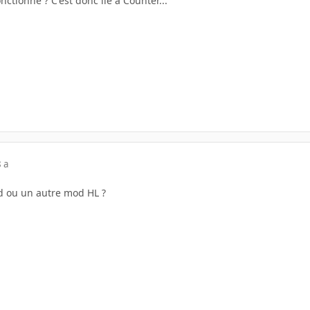
nctionne ? C'est donc lié à Counter...
 a
d ou un autre mod HL ?