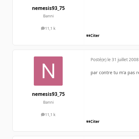
nemesis93_75
Banni
11,1 k
messages
Citer
Posté(e)
le 31 juillet 2008
par contre tu m'a pas 
nemesis93_75
Banni
11,1 k
messages
Citer