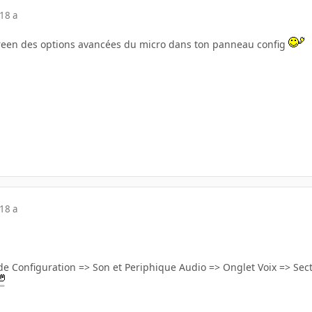
18 a
creen des options avancées du micro dans ton panneau config
18 a
 Configuration => Son et Periphique Audio => Onglet Voix => Sec