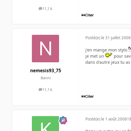
11,1 k
messages
Citer
Posté(e)
le 31 juillet 2008
j'en mange mon stylo
je met un
pour savo
dans d'autre jeux tu as 
nemesis93_75
Banni
11,1 k
messages
Citer
Posté(e)
le 1 août 2008
18