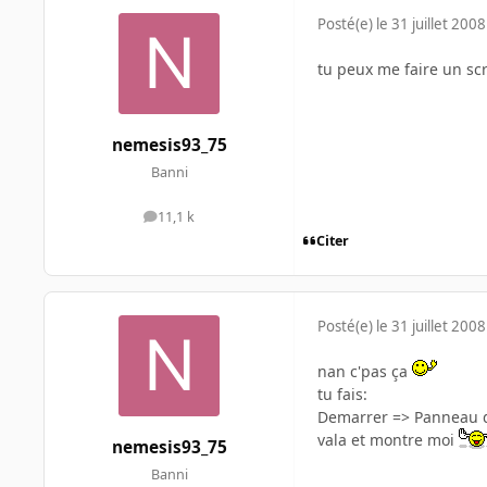
Posté(e)
le 31 juillet 2008
tu peux me faire un s
nemesis93_75
Banni
11,1 k
messages
Citer
Posté(e)
le 31 juillet 2008
nan c'pas ça
tu fais:
Demarrer => Panneau de
vala et montre moi
nemesis93_75
Banni