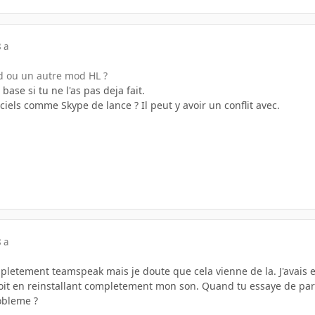
 a
d ou un autre mod HL ?
base si tu ne l'as pas deja fait.
iciels comme Skype de lance ? Il peut y avoir un conflit avec.
 a
etement teamspeak mais je doute que cela vienne de la. J'avais eu 
t en reinstallant completement mon son. Quand tu essaye de parler
robleme ?