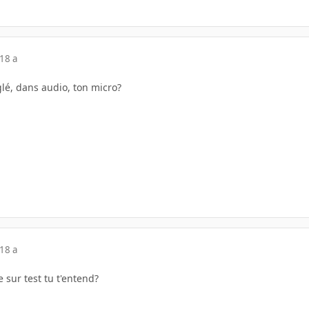
18 a
lé, dans audio, ton micro?
18 a
 sur test tu t'entend?