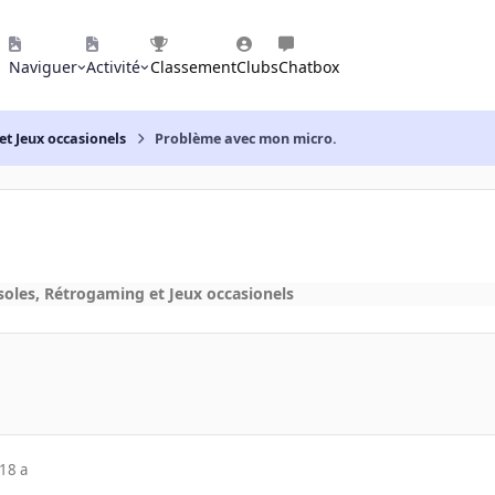
Naviguer
Activité
Classement
Clubs
Chatbox
et Jeux occasionels
Problème avec mon micro.
soles, Rétrogaming et Jeux occasionels
18 a