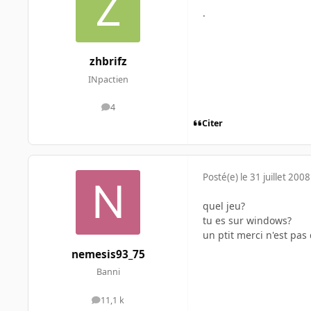
.
zhbrifz
INpactien
4
messages
Citer
Posté(e)
le 31 juillet 2008
quel jeu?
tu es sur windows?
un ptit merci n'est pas
nemesis93_75
Banni
11,1 k
messages