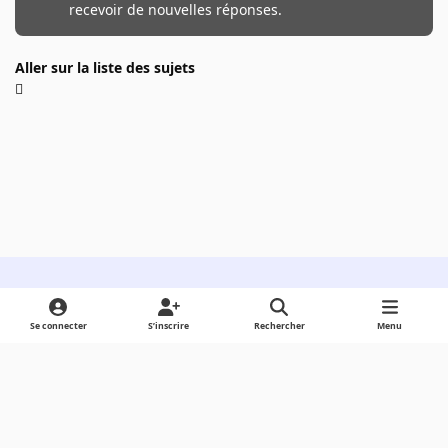
recevoir de nouvelles réponses.
Aller sur la liste des sujets
Light Mode
Dark Mode
System Preference
Se connecter
S’inscrire
Rechercher
Menu
Langue
Cookies
Powered by
Invision Community