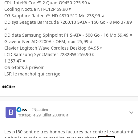
CPU Intel® Core™ 2 Quad Q9450 275,99 ¤
Cooling Noctua NH-C12P 59,90 ¤
CG Sapphire Radeon™ HD 4870 512 Mo 238,99 ¤
DD sys Seagate Barracuda 7200.10 SATA - 160 Go - 8 Mo 37,89
¤
DD data Samsung Spinpoint F1 S-ATA - 500 Go - 16 Mo 59,49 ¤
Graveur Nec AD-7200A - OEM, noir 25,99 ¤
Clavier Logitech Wave Cordless Desktop 64,95 ¤
LCD Samsung SyncMaster 2232BW 259,90 ¤
1 357,47 ¤
OS 64bits à prévoir
LSP, le manchot qui corrige
Citer
bliiss
INpactien
Posté(e)
le 29 juillet 2008
18 a
Les p180 sont de très bonnes factures par contre le sonata + il