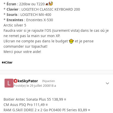
*
Écran
: 226bw ou T220
*
Clavier
: LOGITECH CLASSIC KEYBOARD 200
*
Souris
: LOGITECH MX-400
*
Enceintes
: Enceintes X-530
Arctic silver 5
Faudra voir si je rajoute l'OS (surement vista) dans le cas où je
ne remet pas la main sur mon XP.
L'écran ne compte pas dans le budget
et je pense
commander sur topachat!
Merci pour votre aide!
Citer
LukeSkyPator
INpactien
Posté(e)
le 29 juillet 2008
18 a
Boitier Antec Sonata Plus 55 138,99 ¤
CM Asus P5Q Pro 111,49 ¤
RAM G.Skill DDRII 2 x 2 Go PC6400 PI Series 83,89 ¤