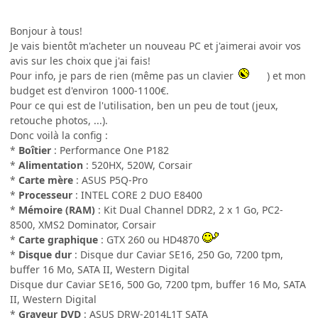
Bonjour à tous!
Je vais bientôt m'acheter un nouveau PC et j'aimerai avoir vos
avis sur les choix que j'ai fais!
Pour info, je pars de rien (même pas un clavier
) et mon
budget est d'environ 1000-1100€.
Pour ce qui est de l'utilisation, ben un peu de tout (jeux,
retouche photos, ...).
Donc voilà la config :
*
Boîtier
: Performance One P182
*
Alimentation
: 520HX, 520W, Corsair
*
Carte mère
: ASUS P5Q-Pro
*
Processeur
: INTEL CORE 2 DUO E8400
*
Mémoire (RAM)
: Kit Dual Channel DDR2, 2 x 1 Go, PC2-
8500, XMS2 Dominator, Corsair
*
Carte graphique
: GTX 260 ou HD4870
*
Disque dur
: Disque dur Caviar SE16, 250 Go, 7200 tpm,
buffer 16 Mo, SATA II, Western Digital
Disque dur Caviar SE16, 500 Go, 7200 tpm, buffer 16 Mo, SATA
II, Western Digital
*
Graveur DVD
: ASUS DRW-2014L1T SATA