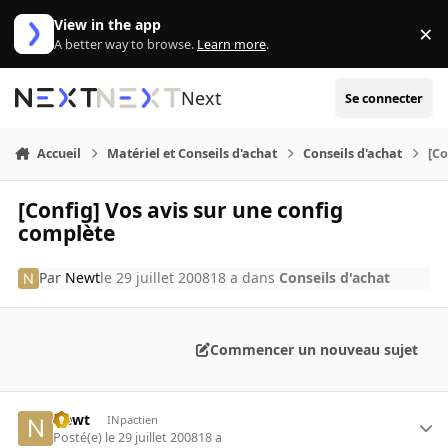
Aller au contenu
View in the app
×
Di
A better way to browse.
Learn more
.
Next
Se connecter
Accueil
Matériel et Conseils d'achat
Conseils d'achat
[Co
[Config] Vos avis sur une config
complète
Par
Newt
le 29 juillet 2008
18 a
dans
Conseils d'achat
Commencer un nouveau sujet
Newt
INpactien
Posté(e)
le 29 juillet 2008
18 a