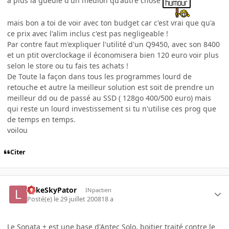
a plus la gueule d'un medion qu'autre chose
mais bon a toi de voir avec ton budget car c'est vrai que qu'a
ce prix avec l'alim inclus c'est pas negligeable !
Par contre faut m'expliquer l'utilité d'un Q9450, avec son 8400
et un ptit overclockage il économisera bien 120 euro voir plus
selon le store ou tu fais tes achats !
De Toute la façon dans tous les programmes lourd de
retouche et autre la meilleur solution est soit de prendre un
meilleur dd ou de passé au SSD ( 128go 400/500 euro) mais
qui reste un lourd investissement si tu n'utilise ces prog que
de temps en temps.
voilou
Citer
LukeSkyPator
INpactien
Posté(e)
le 29 juillet 2008
18 a
Le Sonata + est une base d'Antec Solo, boitier traité contre le