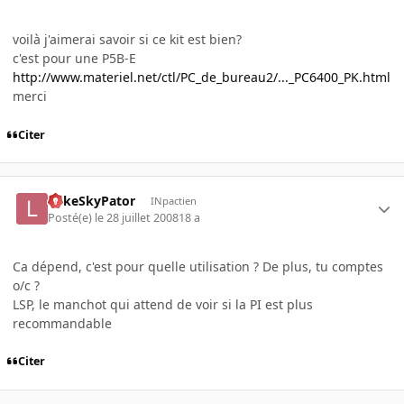
voilà j'aimerai savoir si ce kit est bien?
c'est pour une P5B-E
http://www.materiel.net/ctl/PC_de_bureau2/..._PC6400_PK.html
merci
Citer
LukeSkyPator
INpactien
Posté(e)
le 28 juillet 2008
18 a
Ca dépend, c'est pour quelle utilisation ? De plus, tu comptes
o/c ?
LSP, le manchot qui attend de voir si la PI est plus
recommandable
Citer