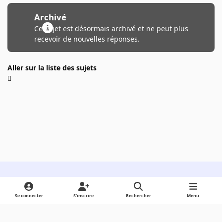
Archivé
Ce sujet est désormais archivé et ne peut plus
recevoir de nouvelles réponses.
Aller sur la liste des sujets
Light Mode
Dark Mode
System Preference
Se connecter
S’inscrire
Rechercher
Menu
Langue
Cookies