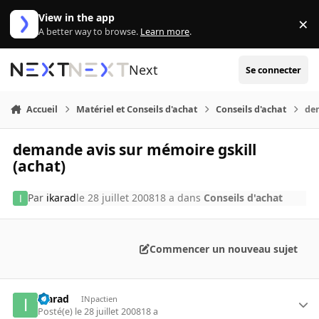
Aller au contenu
View in the app
×
Di
A better way to browse.
Learn more
.
Next
Se connecter
Accueil
Matériel et Conseils d'achat
Conseils d'achat
dem
demande avis sur mémoire gskill
(achat)
Par
ikarad
le 28 juillet 2008
18 a
dans
Conseils d'achat
Commencer un nouveau sujet
ikarad
INpactien
Posté(e)
le 28 juillet 2008
18 a