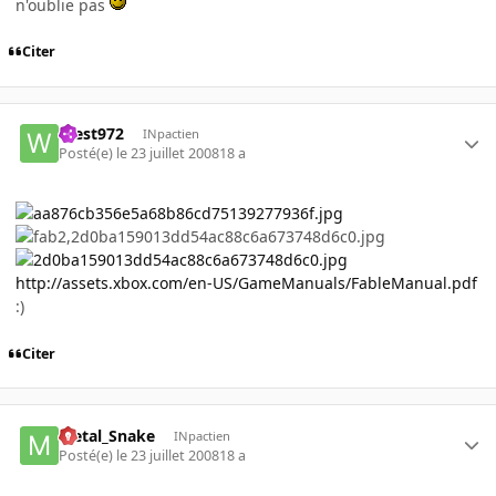
n'oublie pas
Citer
West972
INpactien
Posté(e)
le 23 juillet 2008
18 a
http://assets.xbox.com/en-US/GameManuals/FableManual.pdf
:)
Citer
Metal_Snake
INpactien
Posté(e)
le 23 juillet 2008
18 a