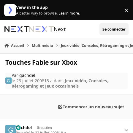
Aller au contenu
View in the app
×
Di
A better way to browse.
Learn more
.
Next
Se connecter
Accueil
Multimédia
Jeux vidéo, Consoles, Rétrogaming et J
Touches Fable sur Xbox
Par
gachdel
le 23 juillet 2008
18 a
dans
Jeux vidéo, Consoles,
Rétrogaming et Jeux occasionels
Commencer un nouveau sujet
gachdel
INpactien
Posté(e)
le 23 juillet 2008
18 a