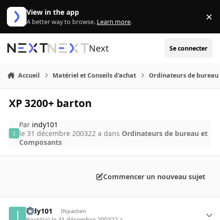
Aller au contenu
View in the app
×
Di
A better way to browse.
Learn more
.
Next
Se connecter
Accueil
Matériel et Conseils d'achat
Ordinateurs de bureau
XP 3200+ barton
Par
indy101
le 31 décembre 2003
22 a
dans
Ordinateurs de bureau et
Composants
Commencer un nouveau sujet
indy101
INpactien
Posté(e)
le 31 décembre 2003
22 a