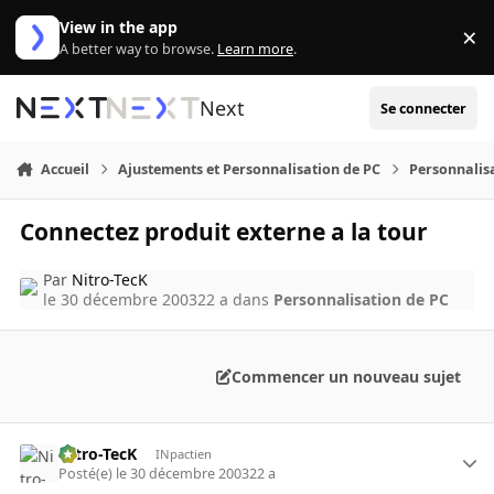
Aller au contenu
View in the app
×
Di
A better way to browse.
Learn more
.
Next
Se connecter
Accueil
Ajustements et Personnalisation de PC
Personnalis
Connectez produit externe a la tour
Par
Nitro-TecK
le 30 décembre 2003
22 a
dans
Personnalisation de PC
Commencer un nouveau sujet
Nitro-TecK
INpactien
Posté(e)
le 30 décembre 2003
22 a