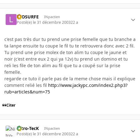
LEOSURFE
INpactien
Posté(e)
le 31 décembre 2003
22 a
c'est pas très dur tu prend une prise femelle que tu branche a
ta lanpe ensuite tu coupe le fil tu te retrouvera donc avec 2 fil.
Tu prend une prise molex de ton alim tu coupe le jaune et
noir (c'est entre eux 2 qui ya 12v) tu prend un domino et tu
reli les file de ton alim au fil que tu a coupé sur la prise
femelle.
regarde ce tuto il parle pas de la meme chose mais il explique
comment relié les fil
http://www.jackypc.com/index2.php3?
rub=articles&num=75
Citer
Nitro-TecK
INpactien
Posté(e)
le 31 décembre 2003
22 a