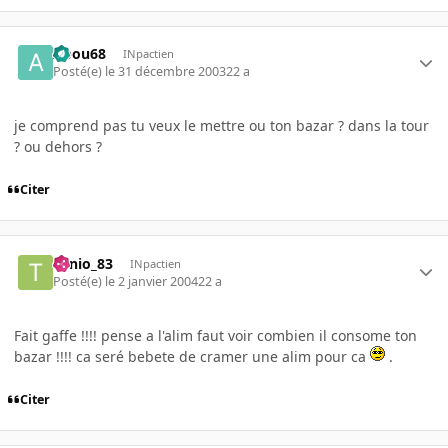
Apou68
INpactien
Posté(e)
le 31 décembre 2003
22 a
je comprend pas tu veux le mettre ou ton bazar ? dans la tour
? ou dehors ?
Citer
Tonio_83
INpactien
Posté(e)
le 2 janvier 2004
22 a
Fait gaffe !!!! pense a l'alim faut voir combien il consome ton
bazar !!!! ca seré bebete de cramer une alim pour ca
.
Citer