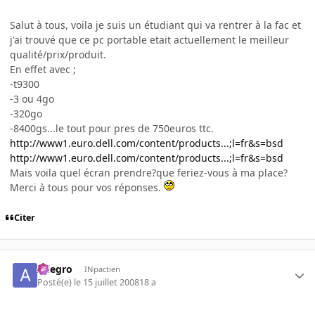
Salut à tous, voila je suis un étudiant qui va rentrer à la fac et
j'ai trouvé que ce pc portable etait actuellement le meilleur
qualité/prix/produit.
En effet avec ;
-t9300
-3 ou 4go
-320go
-8400gs...le tout pour pres de 750euros ttc.
http://www1.euro.dell.com/content/products...;l=fr&s=bsd
http://www1.euro.dell.com/content/products...;l=fr&s=bsd
Mais voila quel écran prendre?que feriez-vous à ma place?
Merci à tous pour vos réponses.
Citer
Allegro
INpactien
Posté(e)
le 15 juillet 2008
18 a