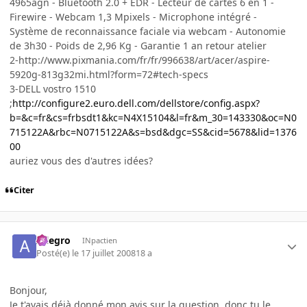
4965agn - Bluetooth 2.0 + EDR - Lecteur de cartes 6 en 1 -
Firewire - Webcam 1,3 Mpixels - Microphone intégré -
Système de reconnaissance faciale via webcam - Autonomie
de 3h30 - Poids de 2,96 Kg - Garantie 1 an retour atelier
2-http://www.pixmania.com/fr/fr/996638/art/acer/aspire-
5920g-813g32mi.html?form=72#tech-specs
3-DELL vostro 1510
;
http://configure2.euro.dell.com/dellstore/config.aspx?
b=&c=fr&cs=frbsdt1&kc=N4X15104&l=fr&m_30=143330&oc=N0
715122A&rbc=N0715122A&s=bsd&dgc=SS&cid=5678&lid=1376
00
auriez vous des d'autres idées?
Citer
Allegro
INpactien
Posté(e)
le 17 juillet 2008
18 a
Bonjour,
Je t'avais déjà donné mon avis sur la question, donc tu le