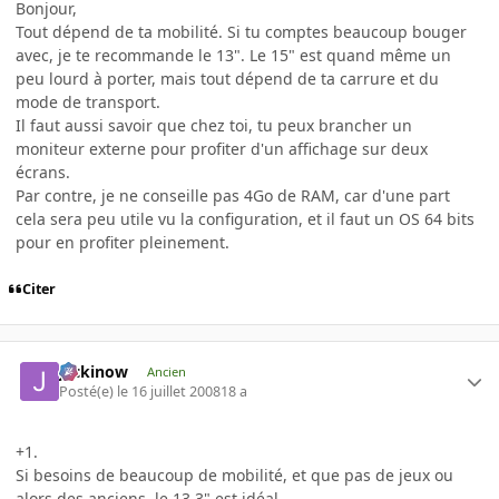
Bonjour,
Tout dépend de ta mobilité. Si tu comptes beaucoup bouger
avec, je te recommande le 13". Le 15" est quand même un
peu lourd à porter, mais tout dépend de ta carrure et du
mode de transport.
Il faut aussi savoir que chez toi, tu peux brancher un
moniteur externe pour profiter d'un affichage sur deux
écrans.
Par contre, je ne conseille pas 4Go de RAM, car d'une part
cela sera peu utile vu la configuration, et il faut un OS 64 bits
pour en profiter pleinement.
Citer
jackinow
Ancien
Posté(e)
le 16 juillet 2008
18 a
+1.
Si besoins de beaucoup de mobilité, et que pas de jeux ou
alors des anciens, le 13.3" est idéal.