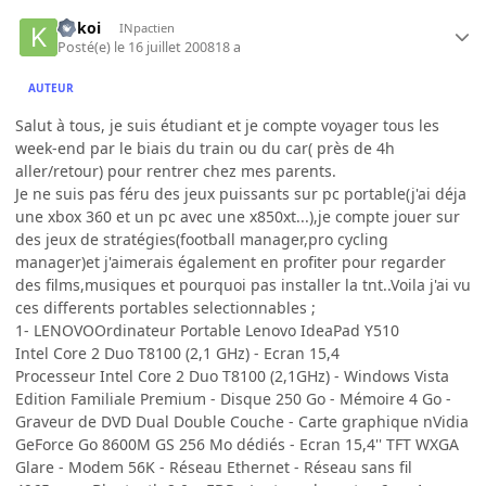
kokoi
INpactien
Posté(e)
le 16 juillet 2008
18 a
AUTEUR
Salut à tous, je suis étudiant et je compte voyager tous les
week-end par le biais du train ou du car( près de 4h
aller/retour) pour rentrer chez mes parents.
Je ne suis pas féru des jeux puissants sur pc portable(j'ai déja
une xbox 360 et un pc avec une x850xt...),je compte jouer sur
des jeux de stratégies(football manager,pro cycling
manager)et j'aimerais également en profiter pour regarder
des films,musiques et pourquoi pas installer la tnt..Voila j'ai vu
ces differents portables selectionnables ;
1- LENOVOOrdinateur Portable Lenovo IdeaPad Y510
Intel Core 2 Duo T8100 (2,1 GHz) - Ecran 15,4
Processeur Intel Core 2 Duo T8100 (2,1GHz) - Windows Vista
Edition Familiale Premium - Disque 250 Go - Mémoire 4 Go -
Graveur de DVD Dual Double Couche - Carte graphique nVidia
GeForce Go 8600M GS 256 Mo dédiés - Ecran 15,4'' TFT WXGA
Glare - Modem 56K - Réseau Ethernet - Réseau sans fil