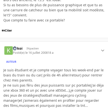
Si tu as besoins de plus de puissance graphique et que tu as
une carrure de catcheur ou bien que ta mobilité soit modèste,
le15" convient.
Que compte tu faire avec ce portable?
Citer
kokoi
INpactien
Posté(e)
le 16 juillet 2008
18 a
AUTEUR
Je suis étudiant et je compte voyager tous les week-end par le
biais du train ou du car( près de 4h aller/retour) pour rentrer
chez mes parents.
Je ne suis pas féru des jeux puissants sur pc portable(j'ai déja
une xbox 360 et un pc avec une x850xt...),je compte jouer sur
des jeux de stratégies(football manager,pro cycling
manager)et j'aimerais également en profiter pour regarder
des films,musiques et pourquoi pas installer la tnt...