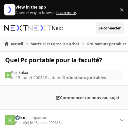
Aller au contenu
View in the app
×
Di
A better way to browse.
Learn more
.
Next
Se connecter
Accueil
Matériel et Conseils d'achat
Ordinateurs portables
Quel Pc portable pour la faculté?
Par
kokoi
le 15 juillet 2008
18 a
dans
Ordinateurs portables
Commencer un nouveau sujet
kokoi
INpactien
Posté(e)
le 15 juillet 2008
18 a