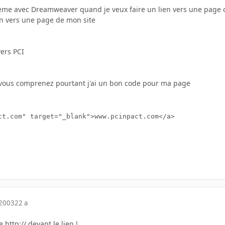
obleme avec Dreamweaver quand je veux faire un lien vers une page
ien vers une page de mon site
vers PCI
i vous comprenez pourtant j'ai un bon code pour ma page
ct.com" target="_blank">www.pcinpact.com</a>

 2003
22 a
 http:// devant le lien !