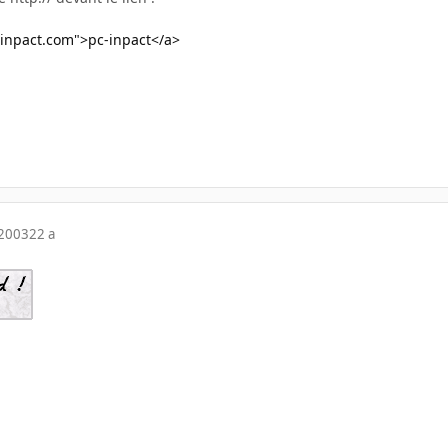
inpact.com">pc-inpact</a>
 2003
22 a