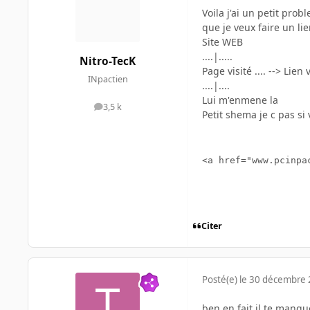
Voila j'ai un petit pr
que je veux faire un l
Site WEB
....|.....
Nitro-TecK
Page visité .... --> Lien 
INpactien
....|....
Lui m'enmene la
3,5 k
messages
Petit shema je c pas s
<a href="www.pcinpa
Citer
Posté(e)
le 30 décembre
ben en fait il te manque