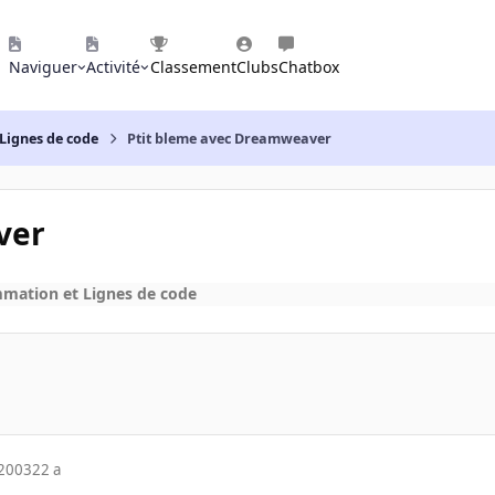
Naviguer
Activité
Classement
Clubs
Chatbox
Lignes de code
Ptit bleme avec Dreamweaver
ver
mation et Lignes de code
 2003
22 a