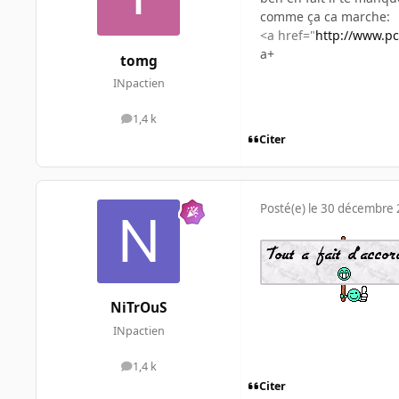
comme ça ca marche:
<a href="
http://www.pc
a+
tomg
INpactien
1,4 k
messages
Citer
Posté(e)
le 30 décembre
NiTrOuS
INpactien
1,4 k
messages
Citer