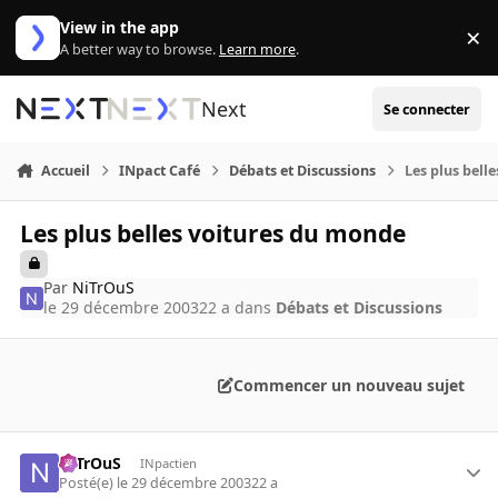
Aller au contenu
View in the app
×
Di
A better way to browse.
Learn more
.
Next
Se connecter
Accueil
INpact Café
Débats et Discussions
Les plus bell
Les plus belles voitures du monde
Par
NiTrOuS
le 29 décembre 2003
22 a
dans
Débats et Discussions
Commencer un nouveau sujet
NiTrOuS
INpactien
Posté(e)
le 29 décembre 2003
22 a