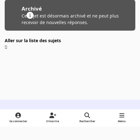
Archivé
Ce sujet est désormais archivé et ne peut plus
recevoir de nouvelles réponses.
Aller sur la liste des sujets
Light Mode
Dark Mode
System Preference
Se connecter
S’inscrire
Rechercher
Menu
Langue
Cookies
Powered by
Invision Community