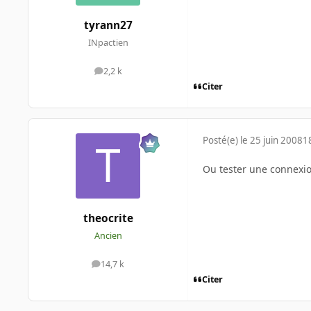
tyrann27
INpactien
2,2 k
messages
Citer
Posté(e)
le 25 juin 2008
1
Ou tester une connexion
theocrite
Ancien
14,7 k
messages
Citer