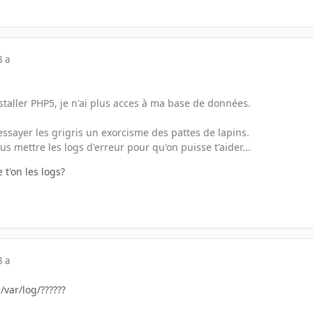
8 a
staller PHP5, je n'ai plus acces à ma base de données.
 essayer les grigris un exorcisme des pattes de lapins.
 mettre les logs d'erreur pour qu'on puisse t'aider...
 t'on les logs?
8 a
 /var/log/??????