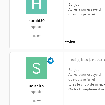
Bonjour
Après avoir essayé d'in
que dois je faire?
harold50
INpactien
302
messages
Citer
Posté(e)
le 25 juin 2008
1
Bonjour
Après avoir essayé d'in
que dois je faire?
tu as le choix de prier,
seishiro
Ou tout simplement nous
INpactien
477
messages