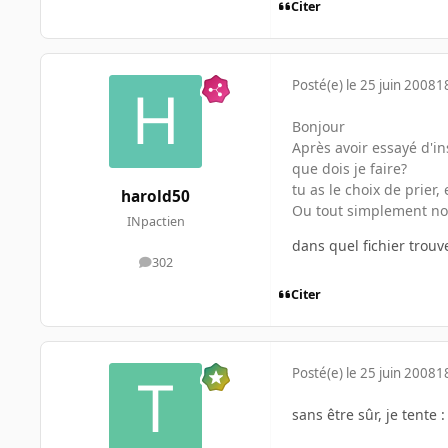
Citer
Posté(e)
le 25 juin 2008
1
Bonjour
Après avoir essayé d'in
que dois je faire?
tu as le choix de prier,
harold50
Ou tout simplement nous
INpactien
dans quel fichier trouve
302
messages
Citer
Posté(e)
le 25 juin 2008
1
sans être sûr, je tente :