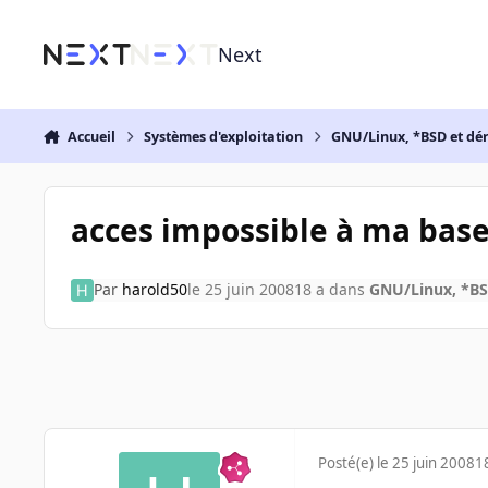
Aller au contenu
Next
Accueil
Systèmes d'exploitation
GNU/Linux, *BSD et dé
acces impossible à ma bas
Par
harold50
le 25 juin 2008
18 a
dans
GNU/Linux, *BS
Posté(e)
le 25 juin 2008
1