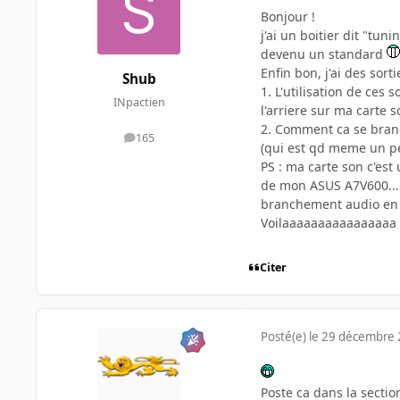
Bonjour !
j'ai un boitier dit "tuni
devenu un standard
Enfin bon, j'ai des sorti
Shub
1. L'utilisation de ces 
INpactien
l'arriere sur ma carte
2. Comment ca se branch
165
messages
(qui est qd meme un pe
PS : ma carte son c'est
de mon ASUS A7V600...m
branchement audio en 
Voilaaaaaaaaaaaaaaaa
Citer
Posté(e)
le 29 décembre
Poste ca dans la secti