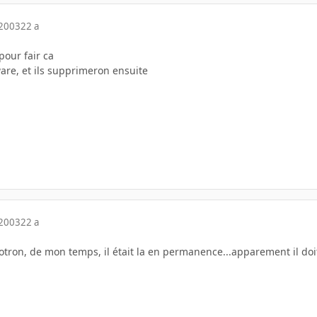
 2003
22 a
pour fair ca
are, et ils supprimeron ensuite
 2003
22 a
otron, de mon temps, il était la en permanence...apparement il doit 
.