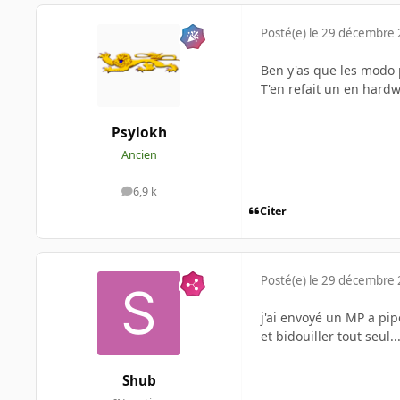
Posté(e)
le 29 décembre
Ben y'as que les modo 
T'en refait un en hardw
Psylokh
Ancien
6,9 k
messages
Citer
Posté(e)
le 29 décembre
j'ai envoyé un MP a pip
et bidouiller tout seul..
Shub