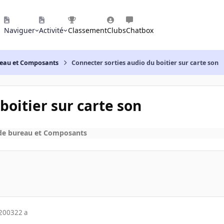
Naviguer
Activité
Classement
Clubs
Chatbox
reau et Composants
Connecter sorties audio du boitier sur carte son
boitier sur carte son
de bureau et Composants
 2003
22 a