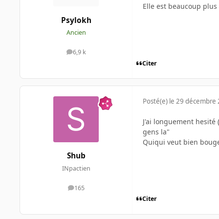
Elle est beaucoup plus 
Psylokh
Ancien
6,9 k
messages
Citer
Posté(e)
le 29 décembre
J'ai longuement hesité 
gens la"
Quiqui veut bien boug
Shub
INpactien
165
messages
Citer