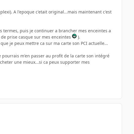
e plexi). A l'epoque c'etait original...mais maintenant c'est
utres termes, puis je continuer a brancher mes enceintes a
as de prise casque sur mes enceintes
).
que je peux mettre ca sur ma carte son PCI actuelle...
je pourrais m'en passer au profit de la carte son intégré
acheter une mieux...si ca peux supporter mes