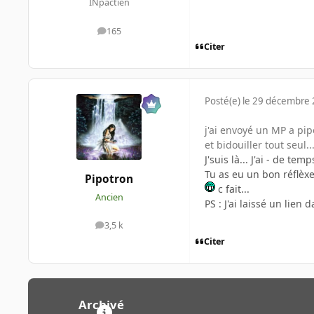
INpactien
165
messages
Citer
Posté(e)
le 29 décembre
j'ai envoyé un MP a pip
et bidouiller tout seul..
J'suis là... J'ai - de t
Tu as eu un bon réflè
Pipotron
c fait...
Ancien
PS : J'ai laissé un lien
3,5 k
messages
Citer
Archivé