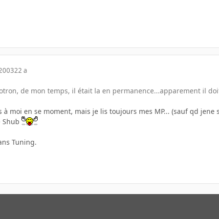
 2003
22 a
otron, de mon temps, il était la en permanence...apparement il doit 
.
emps à moi en se moment, mais je lis toujours mes MP... (sauf qd jene 
xe Shub
 dans Tuning.