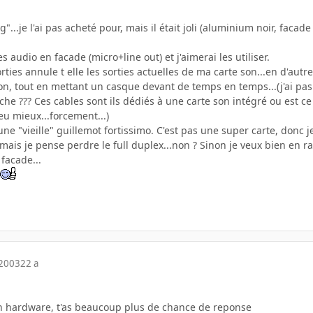
ng"...je l'ai pas acheté pour, mais il était joli (aluminium noir, facad
es audio en facade (micro+line out) et j'aimerai les utiliser.
sorties annule t elle les sorties actuelles de ma carte son...en d'a
 son, tout en mettant un casque devant de temps en temps...(j'ai p
e ??? Ces cables sont ils dédiés à une carte son intégré ou est ce 
u mieux...forcement...)
 une "vieille" guillemot fortissimo. C'est pas une super carte, donc 
ais je pense perdre le full duplex...non ? Sinon je veux bien en r
facade...
 2003
22 a
on hardware, t'as beaucoup plus de chance de reponse