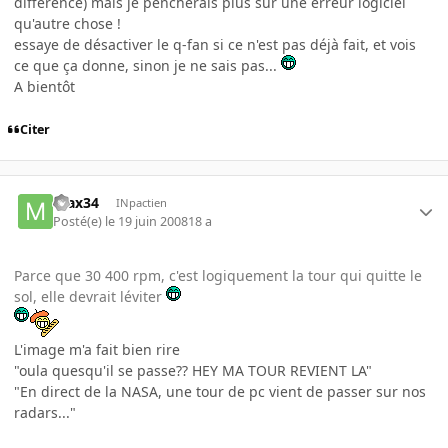
différence) mais je pencherais plus sur une erreur logiciel
qu'autre chose !
essaye de désactiver le q-fan si ce n'est pas déjà fait, et vois
ce que ça donne, sinon je ne sais pas...
A bientôt
Citer
max34
INpactien
Posté(e)
le 19 juin 2008
18 a
Parce que 30 400 rpm, c'est logiquement la tour qui quitte le
sol, elle devrait léviter
L'image m'a fait bien rire
"oula quesqu'il se passe?? HEY MA TOUR REVIENT LA"
"En direct de la NASA, une tour de pc vient de passer sur nos
radars..."