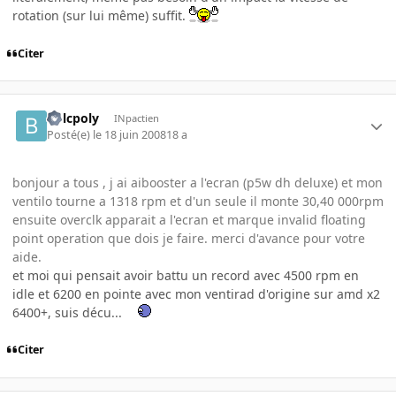
rotation (sur lui même) suffit.
Citer
bolcpoly
INpactien
Posté(e)
le 18 juin 2008
18 a
bonjour a tous , j ai aibooster a l'ecran (p5w dh deluxe) et mon
ventilo tourne a 1318 rpm et d'un seule il monte 30,40 000rpm
ensuite overclk apparait a l'ecran et marque invalid floating
point operation que dois je faire. merci d'avance pour votre
aide.
et moi qui pensait avoir battu un record avec 4500 rpm en
idle et 6200 en pointe avec mon ventirad d'origine sur amd x2
6400+, suis décu...
Citer