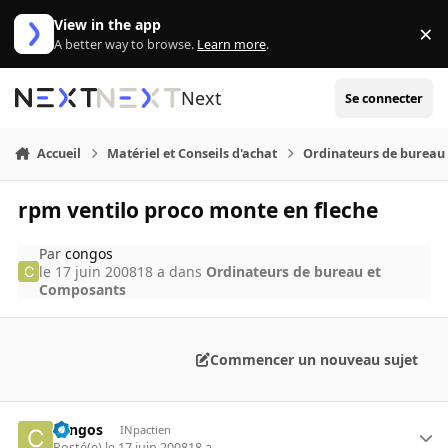
Aller au contenu
View in the app
×
Di
A better way to browse.
Learn more
.
Next
Se connecter
Accueil
Matériel et Conseils d'achat
Ordinateurs de bureau
rpm ventilo proco monte en fleche
Par
congos
le 17 juin 2008
18 a
dans
Ordinateurs de bureau et
Composants
Commencer un nouveau sujet
congos
INpactien
Posté(e)
le 17 juin 2008
18 a