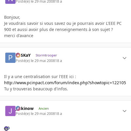
Posté(e)
le 29 mai 2008
18 a
Bonjour,
Je voudrais savoir si vous savez ou je pourrais avoir L'EEE PC
900 et aussi avoir plus de renseignements à son sujet ?
merci d'avance
PoSKaY
Stormtrooper
Posté(e)
le 29 mai 2008
18 a
Il y a une centralisation sur l'EEE ici :
http://www.pcinpact.com/forum/index.php?showtopic=122105
Tu y trouveras beaucoup d'infos.
jackinow
Ancien
Posté(e)
le 29 mai 2008
18 a