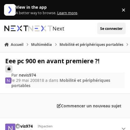
Aller au contenu
View in the app
×
Di
A better way to browse.
Learn more
.
Next
Se connecter
Accueil
Multimédia
Mobilité et périphériques portables
Eee pc 900 en avant premiere ?!
Par
nevis974
le 29 mai 2008
18 a
dans
Mobilité et périphériques
portables
Commencer un nouveau sujet
nevis974
INpactien