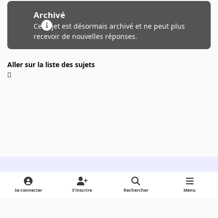
Archivé
Ce sujet est désormais archivé et ne peut plus
recevoir de nouvelles réponses.
Aller sur la liste des sujets
Light Mode
Dark Mode
System Preference
Se connecter
S’inscrire
Rechercher
Menu
Langue
Cookies
Powered by
Invision Community