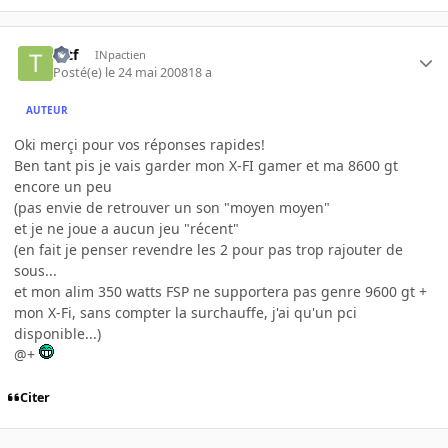
tytf
INpactien
Posté(e)
le 24 mai 2008
18 a
AUTEUR
Oki merçi pour vos réponses rapides!
Ben tant pis je vais garder mon X-FI gamer et ma 8600 gt
encore un peu
(pas envie de retrouver un son "moyen moyen"
et je ne joue a aucun jeu "récent"
(en fait je penser revendre les 2 pour pas trop rajouter de
sous...
et mon alim 350 watts FSP ne supportera pas genre 9600 gt +
mon X-Fi, sans compter la surchauffe, j'ai qu'un pci
disponible...)
@+
Citer