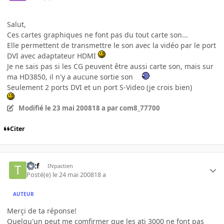
Salut,
Ces cartes graphiques ne font pas du tout carte son...
Elle permettent de transmettre le son avec la vidéo par le port
DVI avec adaptateur HDMI
Je ne sais pas si les CG peuvent être aussi carte son, mais sur
ma HD3850, il n'y a aucune sortie son
Seulement 2 ports DVI et un port S-Video (je crois bien)
Modifié
le 23 mai 2008
18 a
par com8_77700
Citer
tytf
INpactien
Posté(e)
le 24 mai 2008
18 a
AUTEUR
Merçi de ta réponse!
Quelqu'un peut me comfirmer que les ati 3000 ne font pas