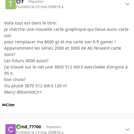
tytf
INpactien
Posté(e)
le 23 mai 2008
18 a
Voila tout est dans le titre:
je cherche une nouvelle carte graphique qui fasse aussi carte
son
pour remplacer ma 8600 gt et ma carte son X-fi gamer !
Apparemment les séries 2000 et 3000 de Ati feraient carte
sons?
Les futurs 4000 aussi?
J'ai trouvé sur le net une 3850 512 ddr3 overclokée d'origine à
95 ¤,
bon choix?
Ou plutot 3870 512 ddr3 120 ¤?
Merçi @bientot;)++
Citer
com8_77700
INpactien
Posté(e)
le 23 mai 2008
18 a