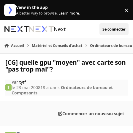
Aller au contenu
View in the app
×
Di
A better way to browse.
Learn more
.
Next
Se connecter
Accueil
Matériel et Conseils d'achat
Ordinateurs de bureau
[CG] quelle gpu "moyen" avec carte son
"pas trop mal"?
Par
tytf
le 23 mai 2008
18 a
dans
Ordinateurs de bureau et
Composants
Commencer un nouveau sujet