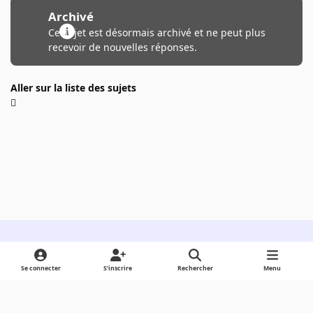
Archivé
Ce sujet est désormais archivé et ne peut plus
recevoir de nouvelles réponses.
Aller sur la liste des sujets
Light Mode
Dark Mode
System Preference
Se connecter
S’inscrire
Rechercher
Menu
Langue
Cookies
Powered by
Invision Community