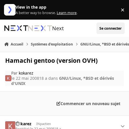
Aller au contenu
View in the app
×
Di
A better way to browse.
Learn more
.
Next
Se connecter
Accueil
Systèmes d'exploitation
GNU/Linux, *BSD et dérivé
Hamachi gentoo (version OVH)
Par
kokarez
le 22 mai 2008
18 a
dans
GNU/Linux, *BSD et dérivés
d'UNIX
Commencer un nouveau sujet
kokarez
INpactien
Posté(e)
le 22 mai 2008
18 a