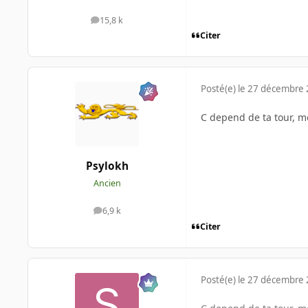
15,8 k
messages
Citer
Posté(e)
le 27 décembre
C depend de ta tour, mo
Psylokh
Ancien
6,9 k
messages
Citer
Posté(e)
le 27 décembre