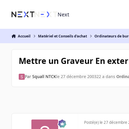
Aller au contenu
Next
Accueil
Matériel et Conseils d'achat
Ordinateurs de bu
Mettre un Graveur En exte
Par
Squall NTCK
le 27 décembre 2003
22 a
dans
Ordin
Posté(e)
le 27 décembre