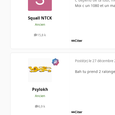
C depend de ta tour, mo
Moi c un 1080 et un max
Squall NTCK
Ancien
15,8 k
messages
Citer
Posté(e)
le 27 décembre
Bah tu prend 2 ralonge 
Psylokh
Ancien
6,9 k
messages
Citer