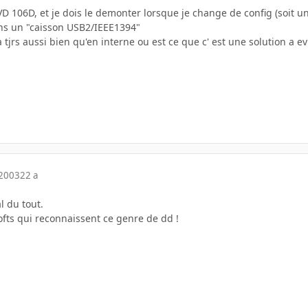
DVD 106D, et je dois le demonter lorsque je change de config (soit u
ns un "caisson USB2/IEEE1394"
 tjrs aussi bien qu'en interne ou est ce que c' est une solution a ev
 2003
22 a
l du tout.
ofts qui reconnaissent ce genre de dd !