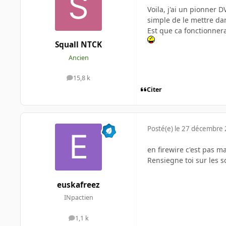
Voila, j'ai un pionner 
simple de le mettre da
Est que ca fonctionnera
Squall NTCK
Ancien
15,8 k
messages
Citer
Posté(e)
le 27 décembre
en firewire c'est pas ma
Rensiegne toi sur les s
euskafreez
INpactien
1,1 k
messages