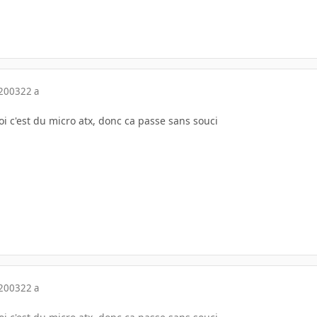
 2003
22 a
i c'est du micro atx, donc ca passe sans souci
 2003
22 a