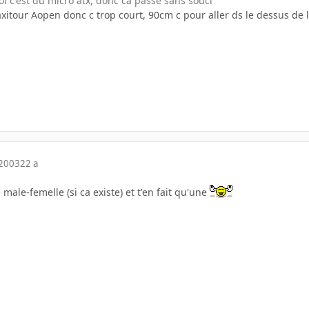
i c'est du micro atx, donc ca passe sans souci
itour Aopen donc c trop court, 90cm c pour aller ds le dessus de l
 2003
22 a
male-femelle (si ca existe) et t'en fait qu'une