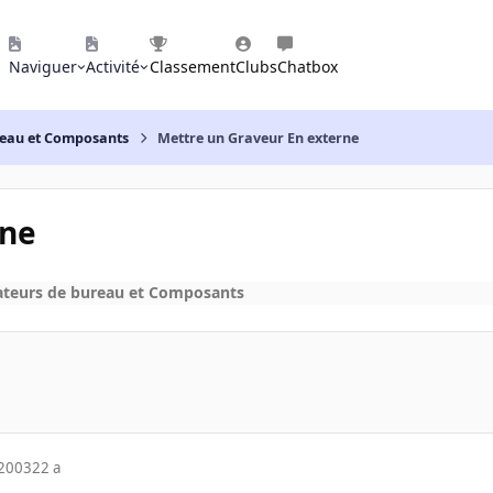
Naviguer
Activité
Classement
Clubs
Chatbox
reau et Composants
Mettre un Graveur En externe
rne
ateurs de bureau et Composants
 2003
22 a