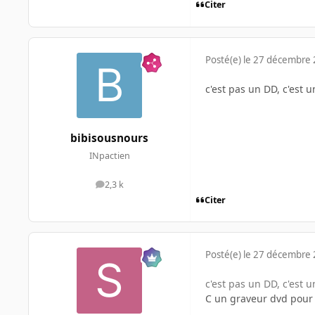
Citer
Posté(e)
le 27 décembre
c'est pas un DD, c'est u
bibisousnours
INpactien
2,3 k
messages
Citer
Posté(e)
le 27 décembre
c'est pas un DD, c'est u
C un graveur dvd pour 