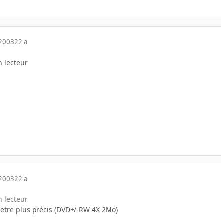
 2003
22 a
n lecteur
 2003
22 a
n lecteur
etre plus précis (DVD+/-RW 4X 2Mo)