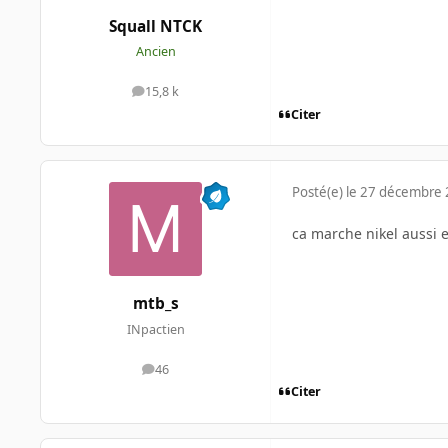
Squall NTCK
Ancien
15,8 k
messages
Citer
Posté(e)
le 27 décembre
ca marche nikel aussi 
mtb_s
INpactien
46
messages
Citer