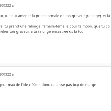
 2003
22 a
our, tu peut amener la prise normale de ton graveur (ralonge), et la 
e, tu prend une ralonge, femelle-femelle pour ta mobo, que tu coin
elier ton graveur, a ta ralonge encastrée ds la tour
 2003
22 a
ngeur max de l'ide c 90cm donc ca laisse pas bcp de marge