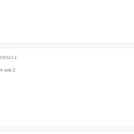
 2003
22 a
en usb 2