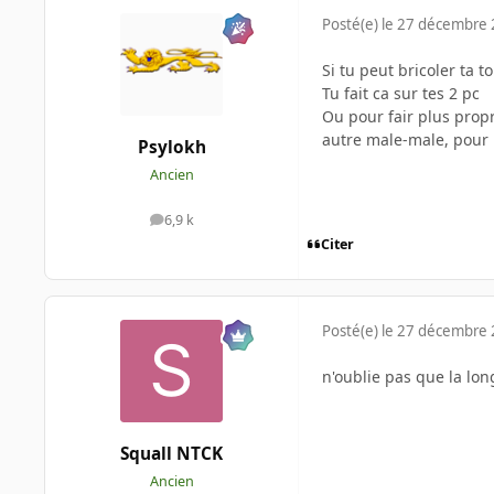
Posté(e)
le 27 décembre
Si tu peut bricoler ta t
Tu fait ca sur tes 2 pc
Ou pour fair plus propr
autre male-male, pour r
Psylokh
Ancien
6,9 k
messages
Citer
Posté(e)
le 27 décembre
n'oublie pas que la lo
Squall NTCK
Ancien