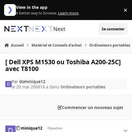
Aller au contenu
View in the app
×
Di
A better way to browse.
Learn more
.
Next
Se connecter
Accueil
Matériel et Conseils d'achat
Ordinateurs portables
[ Dell XPS M1530 ou Toshiba A200-25C]
avec T8100
Par
dominique12
le 20 mai 2008
18 a
dans
Ordinateurs portables
Commencer un nouveau sujet
dominique12
INpactien