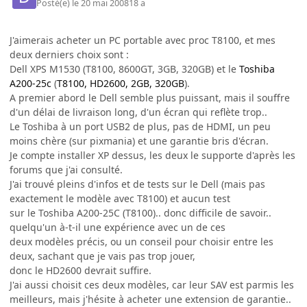
Posté(e)
le 20 mai 2008
18 a
J'aimerais acheter un PC portable avec proc T8100, et mes
deux derniers choix sont :
Dell XPS M1530 (T8100, 8600GT, 3GB, 320GB) et le
Toshiba
A200-25c
(
T8100, HD2600, 2GB, 320GB
).
A premier abord le Dell semble plus puissant, mais il souffre
d'un délai de livraison long, d'un écran qui reflète trop..
Le Toshiba à un port USB2 de plus, pas de HDMI, un peu
moins chère (sur pixmania) et une garantie bris d'écran.
Je compte installer XP dessus, les deux le supporte d'après les
forums que j'ai consulté.
J'ai trouvé pleins d'infos et de tests sur le Dell (mais pas
exactement le modèle avec T8100) et aucun test
sur le Toshiba A200-25C (T8100).. donc difficile de savoir..
quelqu'un à-t-il une expérience avec un de ces
deux modèles précis, ou un conseil pour choisir entre les
deux, sachant que je vais pas trop jouer,
donc le HD2600 devrait suffire.
J'ai aussi choisit ces deux modèles, car leur SAV est parmis les
meilleurs, mais j'hésite à acheter une extension de garantie..