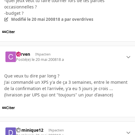
-quel jeux veut tu faire tourner lors de tes parties
occasionnelles ?
-budget ?
Modifié
le 20 mai 2008
18 a
par overdrives
Citer
corven
INpactien
Posté(e)
le 20 mai 2008
18 a
Que veux tu dire par long ?
J'ai commandé un XPS y'a de ça 3 semaines, entre le moment
de la confirmation et l'arrivée, y'a eu 5 jours je crois ...
(livraison par UPS qui ont "toujours" un jour d'avance)
Citer
dominique12
INpactien