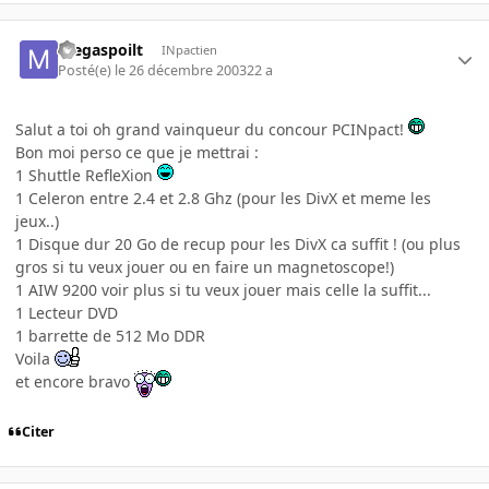
megaspoilt
INpactien
Posté(e)
le 26 décembre 2003
22 a
Salut a toi oh grand vainqueur du concour PCINpact!
Bon moi perso ce que je mettrai :
1 Shuttle RefleXion
1 Celeron entre 2.4 et 2.8 Ghz (pour les DivX et meme les
jeux..)
1 Disque dur 20 Go de recup pour les DivX ca suffit ! (ou plus
gros si tu veux jouer ou en faire un magnetoscope!)
1 AIW 9200 voir plus si tu veux jouer mais celle la suffit...
1 Lecteur DVD
1 barrette de 512 Mo DDR
Voila
et encore bravo
Citer