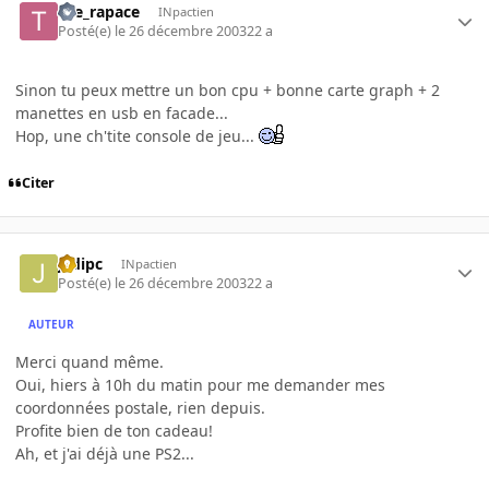
the_rapace
INpactien
Posté(e)
le 26 décembre 2003
22 a
Sinon tu peux mettre un bon cpu + bonne carte graph + 2
manettes en usb en facade...
Hop, une ch'tite console de jeu...
Citer
jedipc
INpactien
Posté(e)
le 26 décembre 2003
22 a
AUTEUR
Merci quand même.
Oui, hiers à 10h du matin pour me demander mes
coordonnées postale, rien depuis.
Profite bien de ton cadeau!
Ah, et j'ai déjà une PS2...