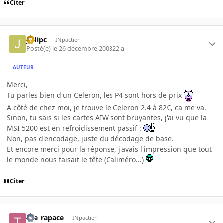
Citer
jedipc
INpactien
Posté(e)
le 26 décembre 2003
22 a
AUTEUR
Merci,
Tu parles bien d'un Celeron, les P4 sont hors de prix
A côté de chez moi, je trouve le Celeron 2.4 à 82€, ca me va.
Sinon, tu sais si les cartes AIW sont bruyantes, j'ai vu que la
MSI 5200 est en refroidissement passif :
Non, pas d'encodage, juste du décodage de base.
Et encore merci pour la réponse, j'avais l'impression que tout
le monde nous faisait le tête (Caliméro...)
Citer
the_rapace
INpactien