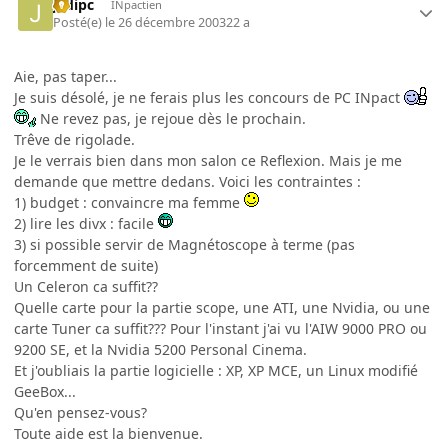
jedipc
INpactien
Posté(e)
le 26 décembre 2003
22 a
Aie, pas taper...
Je suis désolé, je ne ferais plus les concours de PC INpact
Ne revez pas, je rejoue dès le prochain.
Trêve de rigolade.
Je le verrais bien dans mon salon ce Reflexion. Mais je me
demande que mettre dedans. Voici les contraintes :
1) budget : convaincre ma femme
2) lire les divx : facile
3) si possible servir de Magnétoscope à terme (pas
forcemment de suite)
Un Celeron ca suffit??
Quelle carte pour la partie scope, une ATI, une Nvidia, ou une
carte Tuner ca suffit??? Pour l'instant j'ai vu l'AIW 9000 PRO ou
9200 SE, et la Nvidia 5200 Personal Cinema.
Et j'oubliais la partie logicielle : XP, XP MCE, un Linux modifié
GeeBox...
Qu'en pensez-vous?
Toute aide est la bienvenue.