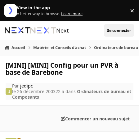
Aller au contenu
View in the app
×
Di
A better way to browse.
Learn more
.
Next
Se connecter
Accueil
Matériel et Conseils d'achat
Ordinateurs de bureau
[MINI] [MINI] Config pour un PVR à
base de Barebone
Par
jedipc
le 26 décembre 2003
22 a
dans
Ordinateurs de bureau et
Composants
Commencer un nouveau sujet