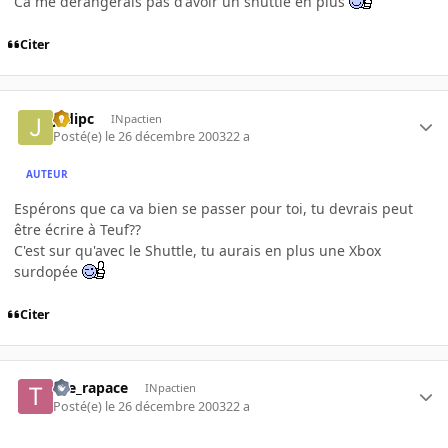
Ca me dérangerais pas d'avoir un shuttle en plus
Citer
jedipc
INpactien
Posté(e)
le 26 décembre 2003
22 a
AUTEUR
Espérons que ca va bien se passer pour toi, tu devrais peut
être écrire à Teuf??
C'est sur qu'avec le Shuttle, tu aurais en plus une Xbox
surdopée
Citer
the_rapace
INpactien
Posté(e)
le 26 décembre 2003
22 a