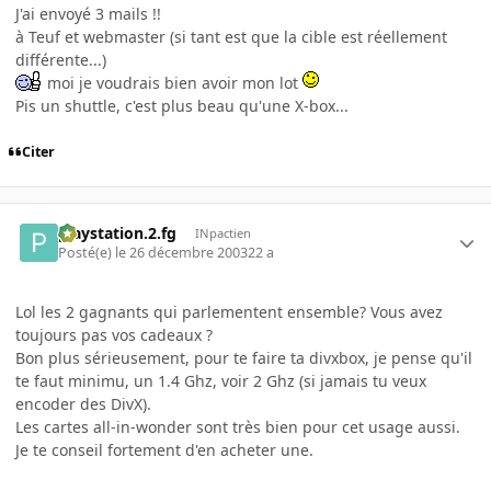
J'ai envoyé 3 mails !!
à Teuf et webmaster (si tant est que la cible est réellement
différente...)
moi je voudrais bien avoir mon lot
Pis un shuttle, c'est plus beau qu'une X-box...
Citer
playstation.2.fg
INpactien
Posté(e)
le 26 décembre 2003
22 a
Lol les 2 gagnants qui parlementent ensemble? Vous avez
toujours pas vos cadeaux ?
Bon plus sérieusement, pour te faire ta divxbox, je pense qu'il
te faut minimu, un 1.4 Ghz, voir 2 Ghz (si jamais tu veux
encoder des DivX).
Les cartes all-in-wonder sont très bien pour cet usage aussi.
Je te conseil fortement d'en acheter une.