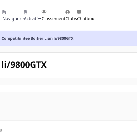
Naviguer
Activité
Classement
Clubs
Chatbox
Compatibilitée Boitier Lian li/9800GTX
 li/9800GTX
a