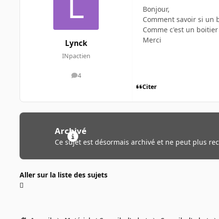
Bonjour,
Comment savoir si un bo
Comme c'est un boitier d
Merci
Lynck
INpactien
4
messages
Citer
Archivé
Ce sujet est désormais archivé et ne peut plus re
Aller sur la liste des sujets