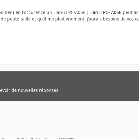
itier ( en l'occurence un Lian-Li PC-A06B :
Lian li PC- A06B
peut acc
e petite taille et qu'il me plait vraiment, j'aurais besoins de vos co
cevoir de nouvelles réponses.