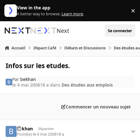
Aller au contenu
View in the app
×
Di
A better way to browse.
Learn more
.
Next
Se connecter
Accueil
INpact Café
Débats et Discussions
Des études a
Infos sur les etudes.
Par
bekhan
le 4 mai 2008
18 a
dans
Des études aux emplois
Commencer un nouveau sujet
bekhan
INpactien
Posté(e)
le 4 mai 2008
18 a