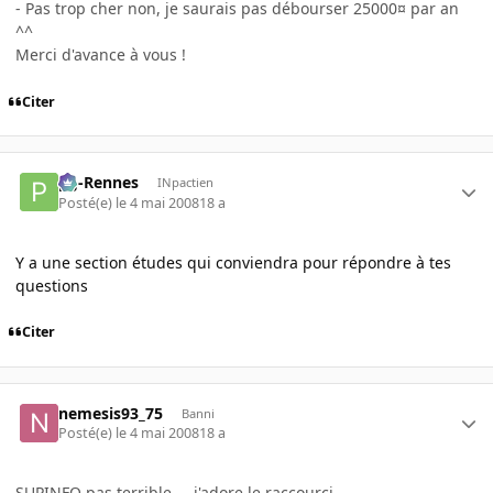
- Pas trop cher non, je saurais pas débourser 25000¤ par an
^^
Merci d'avance à vous !
Citer
pg-Rennes
INpactien
Posté(e)
le 4 mai 2008
18 a
Y a une section études qui conviendra pour répondre à tes
questions
Citer
nemesis93_75
Banni
Posté(e)
le 4 mai 2008
18 a
SUPINFO pas terrible.... j'adore le raccourci