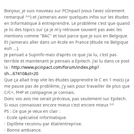
Bonjour, je suis nouveau sur PCInpact (vous l'avez sûrement
remarqué ^^) et j'aimerais avoir quelques infos sur les études
en Informatique à entreprendre. Le problème c'est que quand
je lis des topics sur ça je m'y retrouve souvent pas avec les
mentions comme "BAC" et tout parce que je suis en Belgique.
Et j'aimerais aller dans un école en France (étude ne Belgique
euh ...).
Je pensait a Supinfo mais d'après ce que j'ai lu, c'est pas
terrible et maintenant je pensais a Epitech. J'ai lu dans ce post
la :
http://www.pcinpact.com/forum/index.php?
sh...67410&st=20
Que ça allait trop vite les études (apprendre le C en 1 mois) ça
me pause pas de problème, j'y vais pour travailler de plus que
C/C+, PHP et compagnie je connais.
Donc vos avis me serait précieux, pas seulement sur Epitech.
Si vous connaissez encore mieux c'est encore mieux ^^
PS : Ce que je veux en clair :
- Ecole spécialisé informatique.
- Diplôme reconnu par état/entreprise.
- Bonne ambiance.