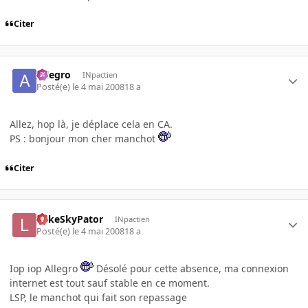
Citer
Allegro
INpactien
Posté(e)
le 4 mai 2008
18 a
Allez, hop là, je déplace cela en CA.
PS : bonjour mon cher manchot
Citer
LukeSkyPator
INpactien
Posté(e)
le 4 mai 2008
18 a
Iop iop Allegro
Désolé pour cette absence, ma connexion
internet est tout sauf stable en ce moment.
LSP, le manchot qui fait son repassage