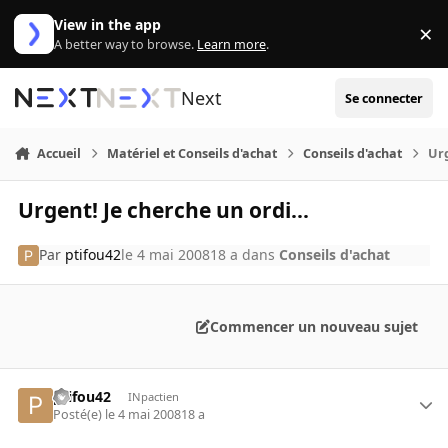
Aller au contenu
View in the app
×
Di
A better way to browse.
Learn more
.
Next
Se connecter
Accueil
Matériel et Conseils d'achat
Conseils d'achat
Urg
Urgent! Je cherche un ordi...
Par
ptifou42
le 4 mai 2008
18 a
dans
Conseils d'achat
Commencer un nouveau sujet
ptifou42
INpactien
Posté(e)
le 4 mai 2008
18 a