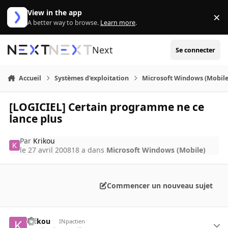
Aller au contenu
View in the app
×
Di
A better way to browse.
Learn more
.
Next
Se connecter
Accueil
Systèmes d'exploitation
Microsoft Windows (Mobile
[LOGICIEL] Certain programme ne ce
lance plus
Par
Krikou
le 27 avril 2008
18 a
dans
Microsoft Windows (Mobile)
Commencer un nouveau sujet
Krikou
INpactien