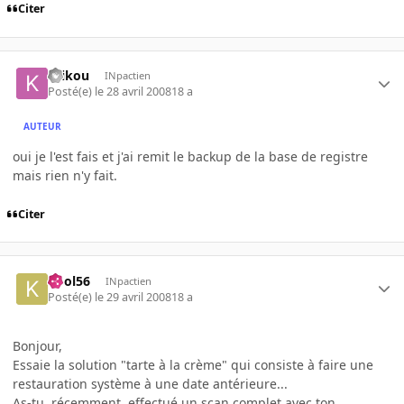
Citer
Krikou
INpactien
Posté(e)
le 28 avril 2008
18 a
AUTEUR
oui je l'est fais et j'ai remit le backup de la base de registre
mais rien n'y fait.
Citer
kool56
INpactien
Posté(e)
le 29 avril 2008
18 a
Bonjour,
Essaie la solution "tarte à la crème" qui consiste à faire une
restauration système à une date antérieure...
As-tu, récemment, effectué un scan complet avec ton