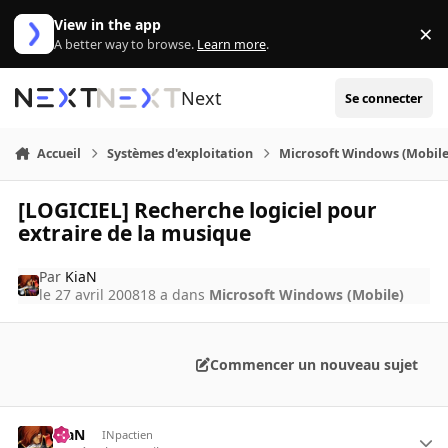
Aller au contenu
View in the app
×
Di
A better way to browse.
Learn more
.
Next
Se connecter
Accueil
Systèmes d'exploitation
Microsoft Windows (Mobile
[LOGICIEL] Recherche logiciel pour
extraire de la musique
Par
KiaN
le 27 avril 2008
18 a
dans
Microsoft Windows (Mobile)
Commencer un nouveau sujet
KiaN
INpactien