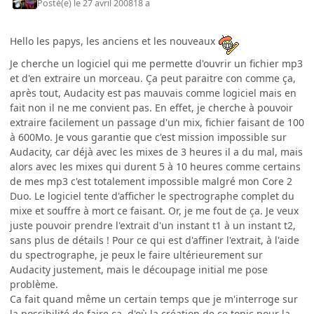
Posté(e)
le 27 avril 2008
18 a
Hello les papys, les anciens et les nouveaux
Je cherche un logiciel qui me permette d'ouvrir un fichier mp3
et d'en extraire un morceau. Ça peut paraitre con comme ça,
après tout, Audacity est pas mauvais comme logiciel mais en
fait non il ne me convient pas. En effet, je cherche à pouvoir
extraire facilement un passage d'un mix, fichier faisant de 100
à 600Mo. Je vous garantie que c'est mission impossible sur
Audacity, car déjà avec les mixes de 3 heures il a du mal, mais
alors avec les mixes qui durent 5 à 10 heures comme certains
de mes mp3 c'est totalement impossible malgré mon Core 2
Duo. Le logiciel tente d'afficher le spectrographe complet du
mixe et souffre à mort ce faisant. Or, je me fout de ça. Je veux
juste pouvoir prendre l'extrait d'un instant t1 à un instant t2,
sans plus de détails ! Pour ce qui est d'affiner l'extrait, à l'aide
du spectrographe, je peux le faire ultérieurement sur
Audacity justement, mais le découpage initial me pose
problème.
Ca fait quand même un certain temps que je m'interroge sur
la possibilité de faire ça, d'où la création de ce topic pour la