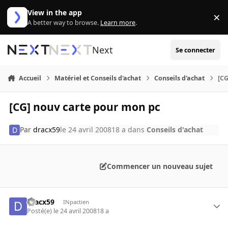
Aller au contenu
View in the app
×
Di
A better way to browse.
Learn more
.
Next
Se connecter
Accueil
Matériel et Conseils d'achat
Conseils d'achat
[CG
[CG] nouv carte pour mon pc
Par
dracx59
le 24 avril 2008
18 a
dans
Conseils d'achat
Commencer un nouveau sujet
dracx59
INpactien
Posté(e)
le 24 avril 2008
18 a