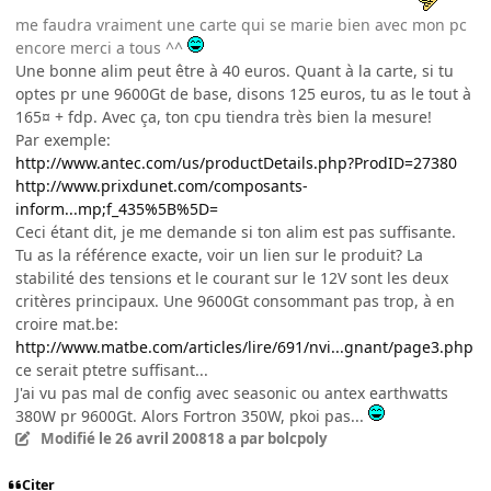
me faudra vraiment une carte qui se marie bien avec mon pc
encore merci a tous ^^
Une bonne alim peut être à 40 euros. Quant à la carte, si tu
optes pr une 9600Gt de base, disons 125 euros, tu as le tout à
165¤ + fdp. Avec ça, ton cpu tiendra très bien la mesure!
Par exemple:
http://www.antec.com/us/productDetails.php?ProdID=27380
http://www.prixdunet.com/composants-
inform...mp;f_435%5B%5D=
Ceci étant dit, je me demande si ton alim est pas suffisante.
Tu as la référence exacte, voir un lien sur le produit? La
stabilité des tensions et le courant sur le 12V sont les deux
critères principaux. Une 9600Gt consommant pas trop, à en
croire mat.be:
http://www.matbe.com/articles/lire/691/nvi...gnant/page3.php
ce serait ptetre suffisant...
J'ai vu pas mal de config avec seasonic ou antex earthwatts
380W pr 9600Gt. Alors Fortron 350W, pkoi pas...
Modifié
le 26 avril 2008
18 a
par bolcpoly
Citer