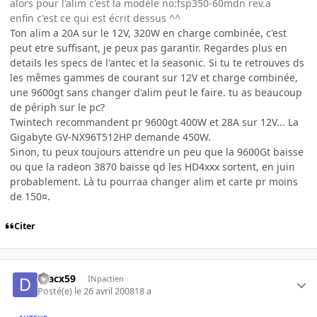
alors pour l'alim c'est la modèle no:fsp350-60mdn rev.a
enfin c'est ce qui est écrit dessus ^^
Ton alim a 20A sur le 12V, 320W en charge combinée, c'est
peut etre suffisant, je peux pas garantir. Regardes plus en
details les specs de l'antec et la seasonic. Si tu te retrouves ds
les mêmes gammes de courant sur 12V et charge combinée,
une 9600gt sans changer d'alim peut le faire. tu as beaucoup
de périph sur le pc?
Twintech recommandent pr 9600gt 400W et 28A sur 12V... La
Gigabyte GV-NX96T512HP demande 450W.
Sinon, tu peux toujours attendre un peu que la 9600Gt baisse
ou que la radeon 3870 baisse qd les HD4xxx sortent, en juin
probablement. Là tu pourraa changer alim et carte pr moins
de 150¤.
Citer
dracx59
INpactien
Posté(e)
le 26 avril 2008
18 a