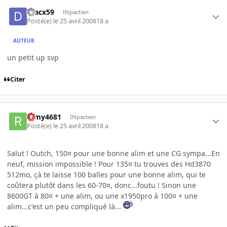
dracx59
INpactien
Posté(e)
le 25 avril 2008
18 a
AUTEUR
un petit up svp
Citer
remy4681
INpactien
Posté(e)
le 25 avril 2008
18 a
Salut ! Outch, 150¤ pour une bonne alim et une CG sympa...En
neuf, mission impossible ! Pour 135¤ tu trouves des Hd3870
512mo, çà te laisse 100 balles pour une bonne alim, qui te
coûtera plutôt dans les 60-70¤, donc...foutu ! Sinon une
8600GT à 80¤ + une alim, ou une x1950pro à 100¤ + une
alim...c'est un peu compliqué là...