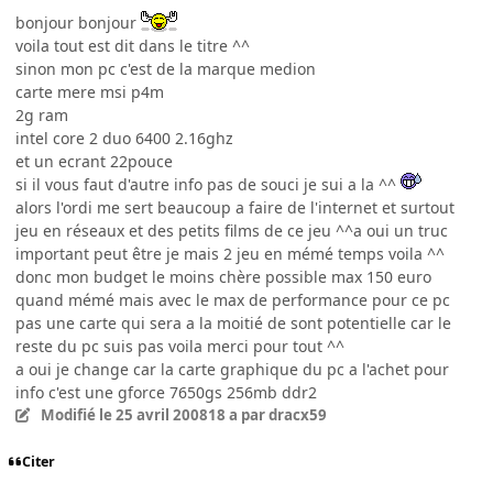
bonjour bonjour
voila tout est dit dans le titre ^^
sinon mon pc c'est de la marque medion
carte mere msi p4m
2g ram
intel core 2 duo 6400 2.16ghz
et un ecrant 22pouce
si il vous faut d'autre info pas de souci je sui a la ^^
alors l'ordi me sert beaucoup a faire de l'internet et surtout
jeu en réseaux et des petits films de ce jeu ^^a oui un truc
important peut être je mais 2 jeu en mémé temps voila ^^
donc mon budget le moins chère possible max 150 euro
quand mémé mais avec le max de performance pour ce pc
pas une carte qui sera a la moitié de sont potentielle car le
reste du pc suis pas voila merci pour tout ^^
a oui je change car la carte graphique du pc a l'achet pour
info c'est une gforce 7650gs 256mb ddr2
Modifié
le 25 avril 2008
18 a
par dracx59
Citer