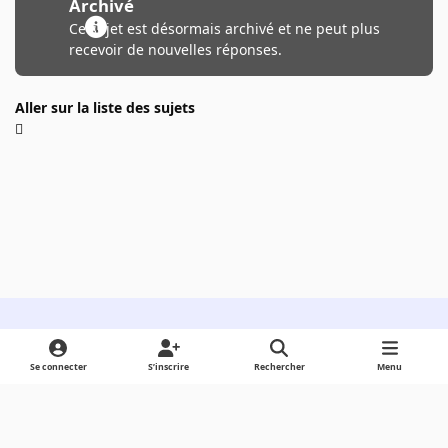
Archivé
Ce sujet est désormais archivé et ne peut plus
recevoir de nouvelles réponses.
Aller sur la liste des sujets
Light Mode
Dark Mode
System Preference
Se connecter
S’inscrire
Rechercher
Menu
Langue
Cookies
Powered by
Invision Community