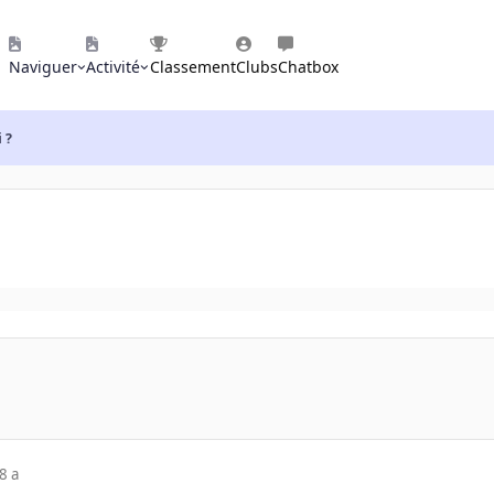
Naviguer
Activité
Classement
Clubs
Chatbox
 ?
8 a