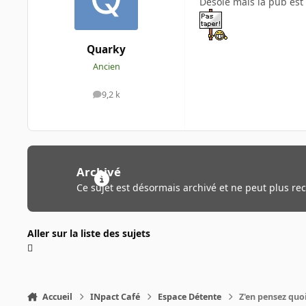
Désolé mais la pub est 
Quarky
Ancien
9,2 k
messages
Archivé
Ce sujet est désormais archivé et ne peut plus re
Aller sur la liste des sujets
Accueil
INpact Café
Espace Détente
Z'en pensez quoi