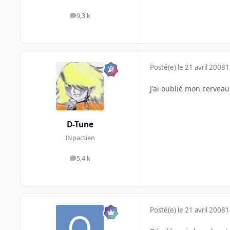
9,3 k
messages
Posté(e)
le 21 avril 2008
1
J'ai oublié mon cervea
D-Tune
INpactien
5,4 k
messages
Posté(e)
le 21 avril 2008
1