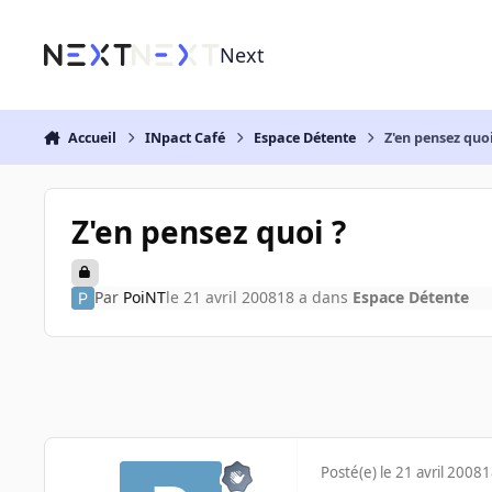
Aller au contenu
Next
Accueil
INpact Café
Espace Détente
Z'en pensez quoi
Z'en pensez quoi ?
Par
PoiNT
le 21 avril 2008
18 a
dans
Espace Détente
Posté(e)
le 21 avril 2008
1