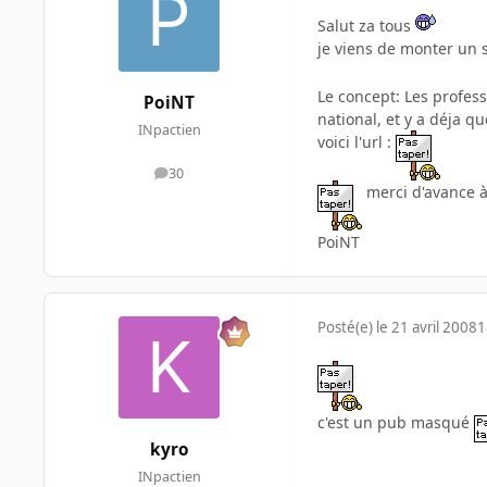
Salut za tous
je viens de monter un si
Le concept: Les profess
PoiNT
national, et y a déja qu
INpactien
voici l'url :
30
messages
merci d'avance à
PoiNT
Posté(e)
le 21 avril 2008
1
c'est un pub masqué
kyro
INpactien