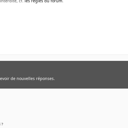
interdite, cf.
les règles du forum
.
cevoir de nouvelles réponses.
 ?