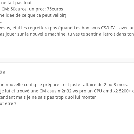
 ne fait pas tout
e CM: 50euros, un proc: 75euros
ne idee de ce que ca peut valloir)
..
estis, et il les regrettera pas (quand t'es bon sous CS/UT/... avec u
s jouer sur la nouvelle machine, tu vas te sentir a l'etroit dans to
8 a
 nouvelle config ce prépare c'est juste l'affaire de 2 ou 3 mois.
g je lui et trouvé une CM asus m2n32 ws pro un CPU amd x2 5200+ e
ttendant mais je ne sais pas trop quoi lui monter.
t etre ?