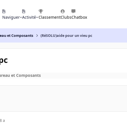
Naviguer
Activité
Classement
Clubs
Chatbox
reau et Composants
(RéSOLU)aide pour un vieu pc
pc
ureau et Composants
8 a