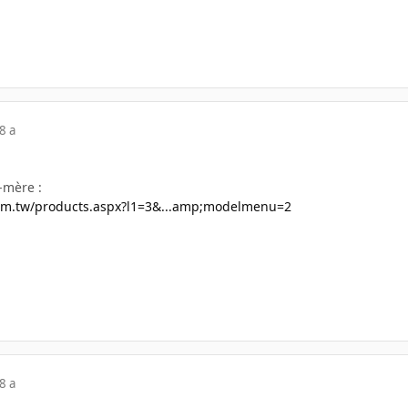
8 a
e-mère :
om.tw/products.aspx?l1=3&...amp;modelmenu=2
8 a