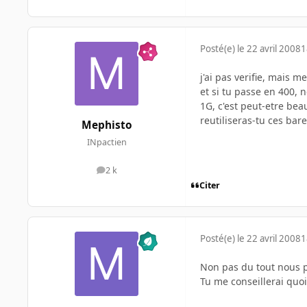
Posté(e)
le 22 avril 2008
1
j'ai pas verifie, mais m
et si tu passe en 400, 
1G, c'est peut-etre bea
reutiliseras-tu ces bare
Mephisto
INpactien
2 k
messages
Citer
Posté(e)
le 22 avril 2008
1
Non pas du tout nous pa
Tu me conseillerai quoi