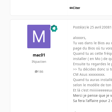
Citer
Posté(e)
le 25 avril 2008
1
alooors,
Tu vas dans le Bios au
page du Bios où tu vois
Quand tu as cette fréq
mac01
installer ( en Mo ) de 
INpactien
Ensuite tu regardes le 
>> Tu décides donc si tu
186
messages
CM Asus xxxxxxxxx.
Quand tu auras installé
selon le modèle de ton 
Et là c'est miiiiiieeee
Merci je pense que je 
Sa fera l'affaire pour 2