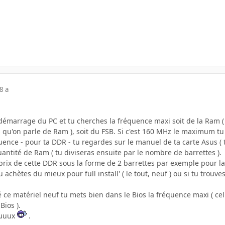
8 a
 démarrage du PC et tu cherches la fréquence maxi soit de la Ram 
 qu'on parle de Ram ), soit du FSB. Si c'est 160 MHz le maximum tu 
uence - pour ta DDR - tu regardes sur le manuel de ta carte Asus ( 
quantité de Ram ( tu diviseras ensuite par le nombre de barrettes ).
prix de cette DDR sous la forme de 2 barrettes par exemple pour la
 achètes du mieux pour full install' ( le tout, neuf ) ou si tu trouve
 ce matériel neuf tu mets bien dans le Bios la fréquence maxi ( ce
Bios ).
euuuux
.