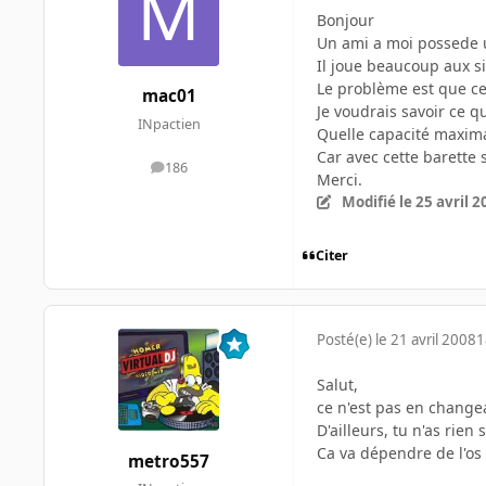
Bonjour
Un ami a moi possede u
Il joue beaucoup aux s
Le problème est que ce
mac01
Je voudrais savoir ce q
INpactien
Quelle capacité maxima
Car avec cette barette
186
messages
Merci.
Modifié
le 25 avril 
Citer
Posté(e)
le 21 avril 2008
1
Salut,
ce n'est pas en change
D'ailleurs, tu n'as rien
Ca va dépendre de l'os 
metro557