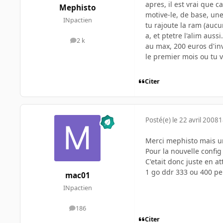
apres, il est vrai que ca
Mephisto
motive-le, de base, un
INpactien
tu rajoute la ram (aucu
a, et ptetre l'alim aussi.
2 k
messages
au max, 200 euros d'inv
le premier mois ou tu va
Citer
Posté(e)
le 22 avril 2008
1
Merci mephisto mais une
Pour la nouvelle confi
C'etait donc juste en a
1 go ddr 333 ou 400 peu
mac01
INpactien
186
messages
Citer