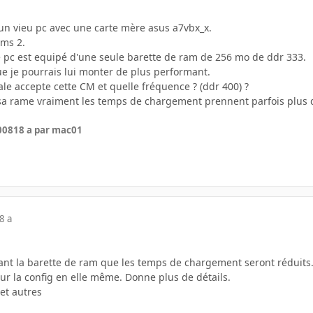
n vieu pc avec une carte mère asus a7vbx_x.
ims 2.
 pc est equipé d'une seule barette de ram de 256 mo de ddr 333.
ue je pourrais lui monter de plus performant.
le accepte cette CM et quelle fréquence ? (ddr 400) ?
 sa rame vraiment les temps de chargement prennent parfois plus 
2008
18 a
par mac01
8 a
ant la barette de ram que les temps de chargement seront réduits
 sur la config en elle même. Donne plus de détails.
et autres