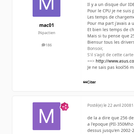
Il y a un disque dur ID
Pour le CPU je ne suis 
Les temps de chargemen
Pour ma part j'avais a 
mac01
Et bien les temps de 
INpactien
Mais si tu pense que 25
Biensur tous les drivers
186
messages
Bonsoir,
S'il s'agit de cette cart
==>
http://www.asus.c
Je ne sais pas kool56 m
Citer
Posté(e)
le 22 avril 2008
1
de la a dire que 256 de 
a l'epoque (PII-350Mhz-w
dessus jusqu'en 2002-2