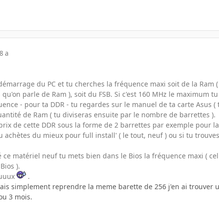
8 a
 démarrage du PC et tu cherches la fréquence maxi soit de la Ram 
 qu'on parle de Ram ), soit du FSB. Si c'est 160 MHz le maximum tu 
uence - pour ta DDR - tu regardes sur le manuel de ta carte Asus ( 
quantité de Ram ( tu diviseras ensuite par le nombre de barrettes ).
prix de cette DDR sous la forme de 2 barrettes par exemple pour la
 achètes du mieux pour full install' ( le tout, neuf ) ou si tu trouve
 ce matériel neuf tu mets bien dans le Bios la fréquence maxi ( ce
Bios ).
euuuux
.
vais simplement reprendre la meme barette de 256 j'en ai trouver 
 ou 3 mois.