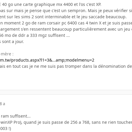
E 40 go une carte graphique mx 4400 et l'os c'est XP.
pas sur mais je pense que c'est un sempron. Mais je peux vérifier s
t sur les sims 2 sont interminable et le jeu saccade beaucoup.
un moment 2 go de ram corsair pc 6400 cas 4 twin X et je suis passer
chargement s'en ressentent beaucoup particulièrement avec un je
6 mo de ddr a 333 mgz suffisent ...
 sont a jour.
e-mère :
om.tw/products.aspx?l1=3&...amp;modelmenu=2
ais en tout cas je ne me suis pas tromper dans la dénomination de 
8 a
ram suffisent...
inXP Pro), quand je suis passe de 256 a 768, sans ne rien toucher d'a
003 !)