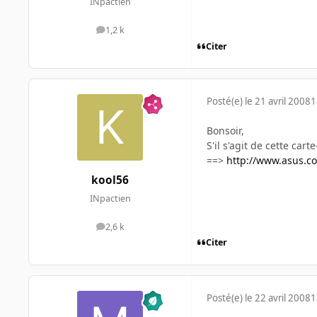
INpactien
1,2 k
messages
Citer
Posté(e)
le 21 avril 2008
1
Bonsoir,
S'il s'agit de cette cart
==>
http://www.asus.c
kool56
INpactien
2,6 k
messages
Citer
Posté(e)
le 22 avril 2008
1