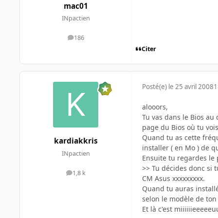
mac01
INpactien
186
messages
Citer
Posté(e)
le 25 avril 2008
1
alooors,
Tu vas dans le Bios au
page du Bios où tu vois
Quand tu as cette fréq
kardiakkris
installer ( en Mo ) de 
INpactien
Ensuite tu regardes le 
>> Tu décides donc si tu
1,8 k
messages
CM Asus xxxxxxxxx.
Quand tu auras installé
selon le modèle de ton 
Et là c'est miiiiiieeee