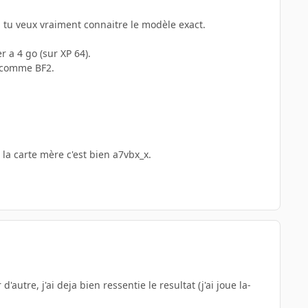
i tu veux vraiment connaitre le modèle exact.
 a 4 go (sur XP 64).
u comme BF2.
la carte mère c'est bien a7vbx_x.
utre, j'ai deja bien ressentie le resultat (j'ai joue la-