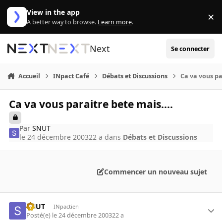
Aller au contenu
View in the app
×
Di
A better way to browse.
Learn more
.
Next
Se connecter
Accueil
INpact Café
Débats et Discussions
Ca va vous pa
Ca va vous paraitre bete mais....
Par
SNUT
le 24 décembre 2003
22 a
dans
Débats et Discussions
Commencer un nouveau sujet
SNUT
INpactien
Posté(e)
le 24 décembre 2003
22 a