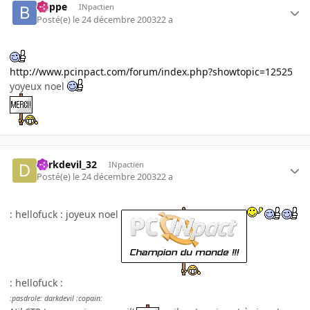
buppe
INpactien
Posté(e)
le 24 décembre 2003
22 a
http://www.pcinpact.com/forum/index.php?showtopic=12525
yoyeux noel
darkdevil_32
INpactien
Posté(e)
le 24 décembre 2003
22 a
: hellofuck : joyeux noel
: hellofuck :
:pasdrole: darkdevil :copain: