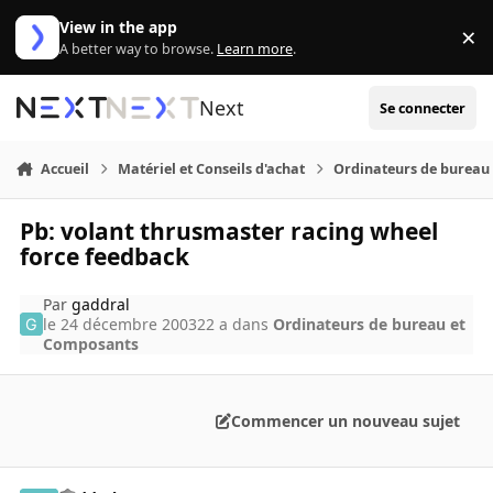
Aller au contenu
View in the app
×
Di
A better way to browse.
Learn more
.
Next
Se connecter
Accueil
Matériel et Conseils d'achat
Ordinateurs de bureau
Pb: volant thrusmaster racing wheel
force feedback
Par
gaddral
le 24 décembre 2003
22 a
dans
Ordinateurs de bureau et
Composants
Commencer un nouveau sujet