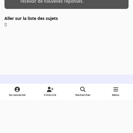
recevoir de nouvelles réponses.
Aller sur la liste des sujets
Light Mode
Dark Mode
System Preference
Se connecter
S’inscrire
Rechercher
Menu
Langue
Cookies
Powered by
Invision Community