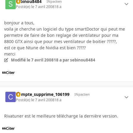
sebinou8484
INpactien
Posté(e)
le 7 avril 2008
18 a
bonjour a tous,
voila je cherche un logiciel du type smartDoctor qui peut me
permetre de faire de bon reglage de ventilateur pour ma
8800 GTX ainsi que pour mes ventilateur de boitier ?????,
est ce que Ntune de Nvidia est bien ?????
merci
Modifié
le 7 avril 2008
18 a
par sebinou8484
Citer
Compte_supprime_106199
INpactien
Posté(e)
le 7 avril 2008
18 a
Rivatuner est le meilleure télécharge la dernière version.
Citer