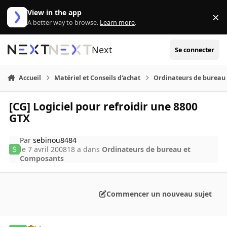
Aller au contenu
View in the app
×
Di
A better way to browse.
Learn more
.
Next
Se connecter
Accueil
Matériel et Conseils d'achat
Ordinateurs de bureau
[CG] Logiciel pour refroidir une 8800
GTX
Par
sebinou8484
le 7 avril 2008
18 a
dans
Ordinateurs de bureau et
Composants
Commencer un nouveau sujet