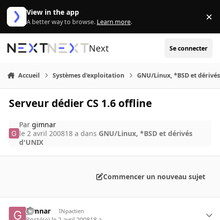
Aller au contenu
View in the app
×
Di
A better way to browse.
Learn more
.
Next
Se connecter
Accueil
Systèmes d'exploitation
GNU/Linux, *BSD et dérivé
Serveur dédier CS 1.6 offline
Par
gimnar
le 2 avril 2008
18 a
dans
GNU/Linux, *BSD et dérivés
d'UNIX
Commencer un nouveau sujet
gimnar
INpactien
Posté(e)
le 2 avril 2008
18 a