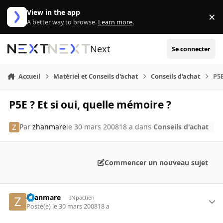
Aller au contenu
View in the app
×
Di
A better way to browse.
Learn more
.
Next
Se connecter
Accueil
Matériel et Conseils d'achat
Conseils d'achat
P5E
P5E ? Et si oui, quelle mémoire ?
Par
zhanmare
le 30 mars 2008
18 a
dans
Conseils d'achat
Commencer un nouveau sujet
zhanmare
INpactien
Posté(e)
le 30 mars 2008
18 a