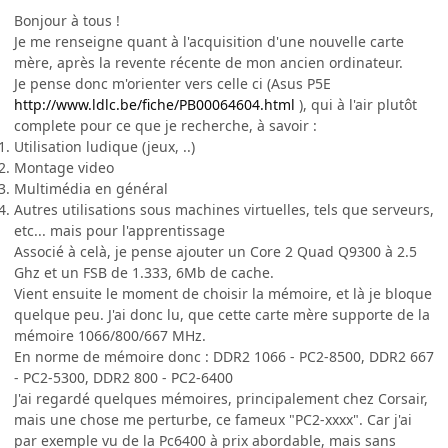
Bonjour à tous !
Je me renseigne quant à l'acquisition d'une nouvelle carte
mère, après la revente récente de mon ancien ordinateur.
Je pense donc m'orienter vers celle ci (Asus P5E
http://www.ldlc.be/fiche/PB00064604.html
), qui à l'air plutôt
complete pour ce que je recherche, à savoir :
Utilisation ludique (jeux, ..)
Montage video
Multimédia en général
Autres utilisations sous machines virtuelles, tels que serveurs,
etc... mais pour l'apprentissage
Associé à celà, je pense ajouter un Core 2 Quad Q9300 à 2.5
Ghz et un FSB de 1.333, 6Mb de cache.
Vient ensuite le moment de choisir la mémoire, et là je bloque
quelque peu. J'ai donc lu, que cette carte mère supporte de la
mémoire 1066/800/667 MHz.
En norme de mémoire donc : DDR2 1066 - PC2-8500, DDR2 667
- PC2-5300, DDR2 800 - PC2-6400
J'ai regardé quelques mémoires, principalement chez Corsair,
mais une chose me perturbe, ce fameux "PC2-xxxx". Car j'ai
par exemple vu de la Pc6400 à prix abordable, mais sans