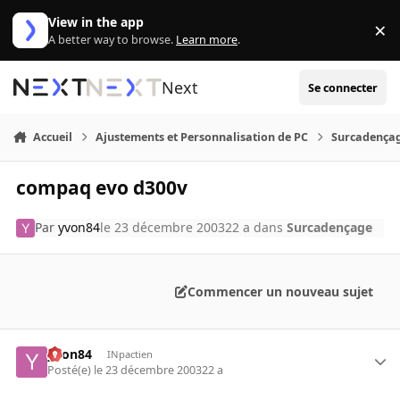
Aller au contenu
View in the app
×
Di
A better way to browse.
Learn more
.
Next
Se connecter
Accueil
Ajustements et Personnalisation de PC
Surcadença
compaq evo d300v
Par
yvon84
le 23 décembre 2003
22 a
dans
Surcadençage
Commencer un nouveau sujet
yvon84
INpactien
Posté(e)
le 23 décembre 2003
22 a