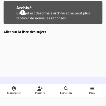
Archivé
Ce sujet est désormais archivé et ne peut plus
recevoir de nouvelles réponses.
Aller sur la liste des sujets
Light Mode
Dark Mode
System Preference
Se connecter
S’inscrire
Rechercher
Menu
Langue
Cookies
Powered by
Invision Community