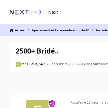
Aller au contenu
Next
Accueil
Ajustements et Personnalisation de PC
Surcade
2500+ Bridé..
Par
FiLoUs_64
le 23 décembre 2003
22 a
dans
Surcade
Posté(e)
le 23 décembre