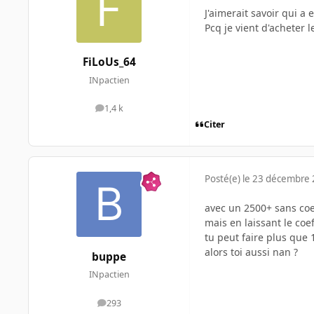
J'aimerait savoir qui a
Pcq je vient d'acheter 
FiLoUs_64
INpactien
1,4 k
messages
Citer
Posté(e)
le 23 décembre
avec un 2500+ sans coe
mais en laissant le coef
tu peut faire plus que
alors toi aussi nan ?
buppe
INpactien
293
messages