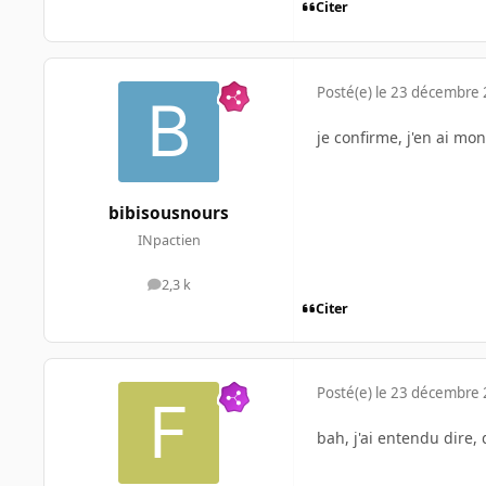
Citer
Posté(e)
le 23 décembre
je confirme, j'en ai m
bibisousnours
INpactien
2,3 k
messages
Citer
Posté(e)
le 23 décembre
bah, j'ai entendu dire, 