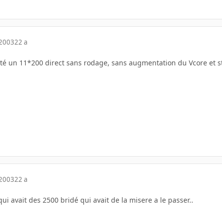
 2003
22 a
onté un 11*200 direct sans rodage, sans augmentation du Vcore et s
 2003
22 a
qui avait des 2500 bridé qui avait de la misere a le passer..