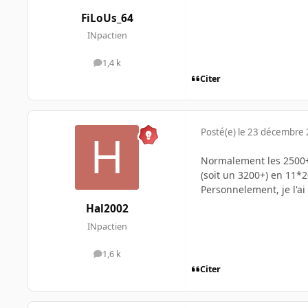
FiLoUs_64
INpactien
1,4 k
messages
Citer
Posté(e)
le 23 décembre
Normalement les 2500+ 
(soit un 3200+) en 11*
Personnelement, je l'ai
Hal2002
INpactien
1,6 k
messages
Citer