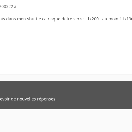
 2003
22 a
mais dans mon shuttle ca risque detre serre 11x200.. au moin 11x190
cevoir de nouvelles réponses.