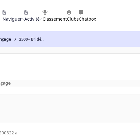
Naviguer
Activité
Classement
Clubs
Chatbox
nçage
2500+ Bridé..
nçage
 2003
22 a