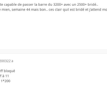
 ete capable de passer la barre du 3200+ avec un 2500+ bridé..
le mien, semaine 44 mais bon.. ces clair quil est bridé et j'attend 
 2003
22 a
ff bloqué
f à 11
 11*200